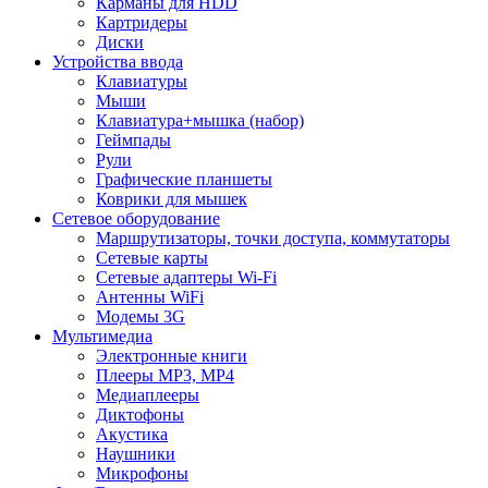
Карманы для HDD
Картридеры
Диски
Устройства ввода
Клавиатуры
Мыши
Клавиатура+мышка (набор)
Геймпады
Рули
Графические планшеты
Коврики для мышек
Сетевое оборудование
Маршрутизаторы, точки доступа, коммутаторы
Сетевые карты
Сетевые адаптеры Wi-Fi
Антенны WiFi
Модемы 3G
Мультимедиа
Электронные книги
Плееры MP3, MP4
Медиаплееры
Диктофоны
Акустика
Наушники
Микрофоны