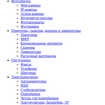
Фото/Видео
Web-камеры
IP-камеры
Action-камеры
Видеорегистраторы
Фотоаппараты
Фоторамки
Принтеры, сканеры, копиры и ламинаторы
Принтеры
МФУ
Копировальные аппараты
Сканеры
Ламинаторы
Расходные материалы
Оргтехника
Факсы
Телефоны
Шредеры
Электропитание
Автоинверторы
ИБП
Стабилизаторы
Повербанки
Чехлы для повербанков
Аккумуляторы, батарейки, ЗУ