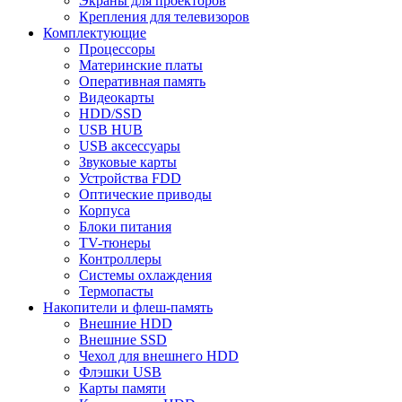
Экраны для проекторов
Крепления для телевизоров
Комплектующие
Процессоры
Материнские платы
Оперативная память
Видеокарты
HDD/SSD
USB HUB
USB аксессуары
Звуковые карты
Устройства FDD
Оптические приводы
Корпуса
Блоки питания
TV-тюнеры
Контроллеры
Системы охлаждения
Термопасты
Накопители и флеш-память
Внешние HDD
Внешние SSD
Чехол для внешнего HDD
Флэшки USB
Карты памяти