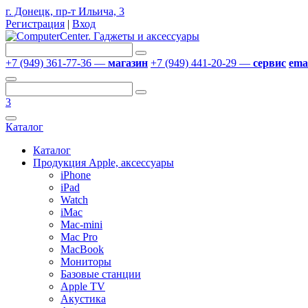
г. Донецк, пр-т Ильича, 3
Регистрация
|
Вход
+7 (949) 361-77-36 —
магазин
+7 (949) 441-20-29 —
сервис
emai
3
Каталог
Каталог
Продукция Apple, аксессуары
iPhone
iPad
Watch
iMac
Mac-mini
Mac Pro
MacBook
Мониторы
Базовые станции
Apple TV
Акустика