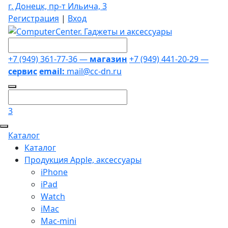
г. Донецк, пр-т Ильича, 3
Регистрация
|
Вход
+7 (949) 361-77-36 —
магазин
+7 (949) 441-20-29 —
сервис
email:
mail@cc-dn.ru
3
Каталог
Каталог
Продукция Apple, аксессуары
iPhone
iPad
Watch
iMac
Mac-mini