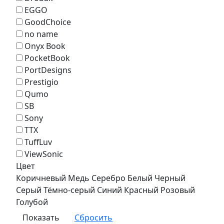
EGGO
GoodChoice
no name
Onyx Book
PocketBook
PortDesigns
Prestigio
Qumo
SB
Sony
TTX
TuffLuv
ViewSonic
Цвет
Коричневый
Медь
Серебро
Белый
Черный
Серый
Тёмно-серый
Синий
Красный
Розовый
Голубой