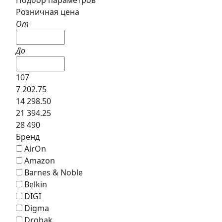
Розничная цена
От
До
107
7 202.75
14 298.50
21 394.25
28 490
Бренд
AirOn
Amazon
Barnes & Noble
Belkin
DIGI
Digma
Drobak