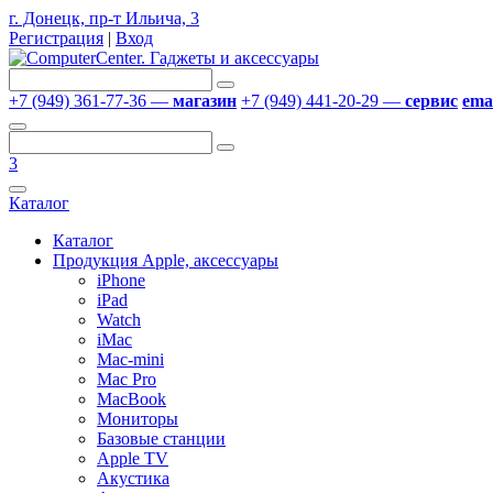
г. Донецк, пр-т Ильича, 3
Регистрация
|
Вход
+7 (949) 361-77-36 —
магазин
+7 (949) 441-20-29 —
сервис
emai
3
Каталог
Каталог
Продукция Apple, аксессуары
iPhone
iPad
Watch
iMac
Mac-mini
Mac Pro
MacBook
Мониторы
Базовые станции
Apple TV
Акустика