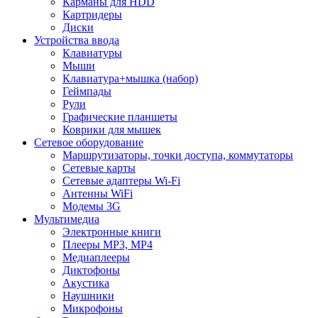
Карманы для HDD
Картридеры
Диски
Устройства ввода
Клавиатуры
Мыши
Клавиатура+мышка (набор)
Геймпады
Рули
Графические планшеты
Коврики для мышек
Сетевое оборудование
Маршрутизаторы, точки доступа, коммутаторы
Сетевые карты
Сетевые адаптеры Wi-Fi
Антенны WiFi
Модемы 3G
Мультимедиа
Электронные книги
Плееры MP3, MP4
Медиаплееры
Диктофоны
Акустика
Наушники
Микрофоны