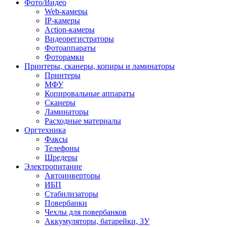
Фото/Видео
Web-камеры
IP-камеры
Action-камеры
Видеорегистраторы
Фотоаппараты
Фоторамки
Принтеры, сканеры, копиры и ламинаторы
Принтеры
МФУ
Копировальные аппараты
Сканеры
Ламинаторы
Расходные материалы
Оргтехника
Факсы
Телефоны
Шредеры
Электропитание
Автоинверторы
ИБП
Стабилизаторы
Повербанки
Чехлы для повербанков
Аккумуляторы, батарейки, ЗУ