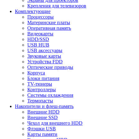
Экраны для проекторов
Крепления для телевизоров
Комплектующие
Процессоры
Материнские платы
Оперативная память
Видеокарты
HDD/SSD
USB HUB
USB аксессуары
Звуковые карты
Устройства FDD
Оптические приводы
Корпуса
Блоки питания
TV-тюнеры
Контроллеры
Системы охлаждения
Термопасты
Накопители и флеш-память
Внешние HDD
Внешние SSD
Чехол для внешнего HDD
Флэшки USB
Карты памяти