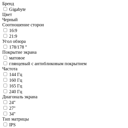
Бренд
Gigabyte
Цвет
Черный
Соотношение сторон
16:9
21:9
Угол обзора
178/178 °
Покрытие экрана
матовое
глянцевый с антибликовым покрытием
Частота
144 Гц
160 Гц
165 Гц
240 Гц
Диагональ экрана
24''
27''
34''
Тип матрицы
IPS