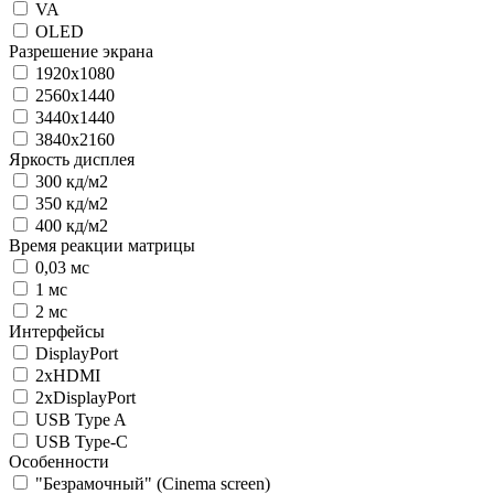
VA
OLED
Разрешение экрана
1920х1080
2560x1440
3440x1440
3840x2160
Яркость дисплея
300 кд/м2
350 кд/м2
400 кд/м2
Время реакции матрицы
0,03 мс
1 мс
2 мс
Интерфейсы
DisplayPort
2xHDMI
2хDisplayPort
USB Type A
USB Type-C
Особенности
"Безрамочный" (Сinema screen)