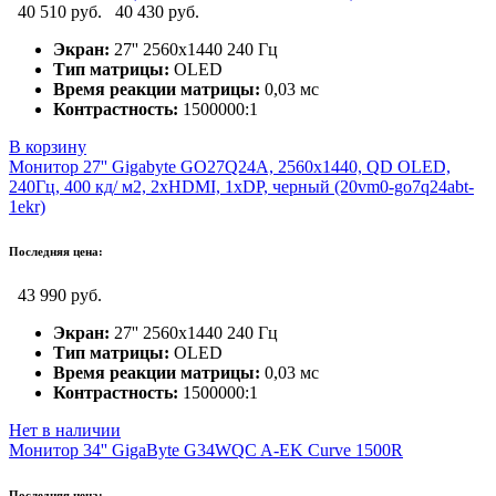
40 510 руб.
40 430 руб.
Экран:
27'' 2560x1440 240 Гц
Тип матрицы:
OLED
Время реакции матрицы:
0,03 мс
Контрастность:
1500000:1
В корзину
Монитор 27'' Gigabyte GO27Q24A, 2560x1440, QD OLED,
240Гц, 400 кд/ м2, 2хHDMI, 1хDP, черный (20vm0-go7q24abt-
1ekr)
Последняя цена:
43 990 руб.
Экран:
27'' 2560x1440 240 Гц
Тип матрицы:
OLED
Время реакции матрицы:
0,03 мс
Контрастность:
1500000:1
Нет в наличии
Монитор 34'' GigaByte G34WQC A-EK Curve 1500R
Последняя цена: