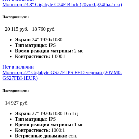
Монитор 23.8'' Gigabyte G24F Black (20vm0-g24fba-1ekr)
Последняя цена:
20 115 руб.
18 760 руб.
Экран:
24'' 1920х1080
Тип матрицы:
IPS
Время реакции матрицы:
2 мс
Контрастность:
1 000:1
Нет в наличии
Монитор 27'' Gigabyte GS27F IPS FHD черный (20VM0-
GS27FBI-1EUR)
Последняя цена:
14 927 руб.
Экран:
27'' 1920х1080 165 Гц
Тип матрицы:
IPS
Время реакции матрицы:
1 мс
Контрастность:
1000:1
Встроенные динамики:
есть