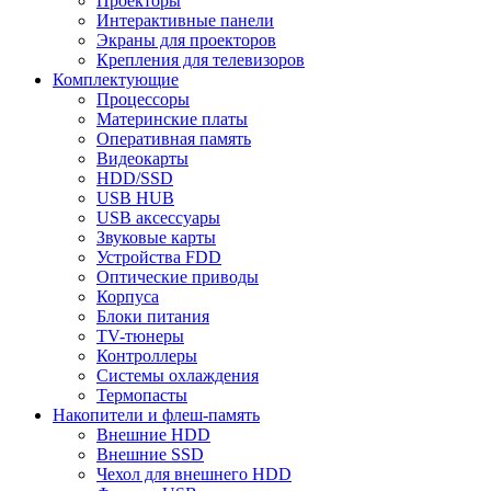
Проекторы
Интерактивные панели
Экраны для проекторов
Крепления для телевизоров
Комплектующие
Процессоры
Материнские платы
Оперативная память
Видеокарты
HDD/SSD
USB HUB
USB аксессуары
Звуковые карты
Устройства FDD
Оптические приводы
Корпуса
Блоки питания
TV-тюнеры
Контроллеры
Системы охлаждения
Термопасты
Накопители и флеш-память
Внешние HDD
Внешние SSD
Чехол для внешнего HDD