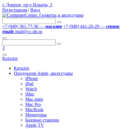
г. Донецк, пр-т Ильича, 3
Регистрация
|
Вход
+7 (949) 361-77-36 —
магазин
+7 (949) 441-20-29 —
сервис
email:
mail@cc-dn.ru
3
Каталог
Каталог
Продукция Apple, аксессуары
iPhone
iPad
Watch
iMac
Mac-mini
Mac Pro
MacBook
Мониторы
Базовые станции
Apple TV