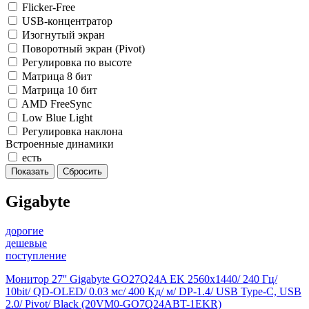
Flicker-Free
USB-концентратор
Изогнутый экран
Поворотный экран (Pivot)
Регулировка по высоте
Матрица 8 бит
Матрица 10 бит
AMD FreeSync
Low Blue Light
Регулировка наклона
Встроенные динамики
есть
Gigabyte
дорогие
дешевые
поступление
Монитор 27'' Gigabyte GO27Q24A EK 2560x1440/ 240 Гц/
10bit/ QD-OLED/ 0.03 мс/ 400 Кд/ м/ DP-1.4/ USB Type-C, USB
2.0/ Pivot/ Black (20VM0-GO7Q24ABT-1EKR)