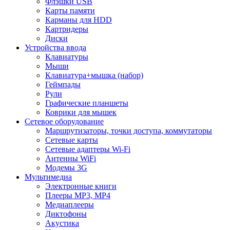
Флэшки USB
Карты памяти
Карманы для HDD
Картридеры
Диски
Устройства ввода
Клавиатуры
Мыши
Клавиатура+мышка (набор)
Геймпады
Рули
Графические планшеты
Коврики для мышек
Сетевое оборудование
Маршрутизаторы, точки доступа, коммутаторы
Сетевые карты
Сетевые адаптеры Wi-Fi
Антенны WiFi
Модемы 3G
Мультимедиа
Электронные книги
Плееры MP3, MP4
Медиаплееры
Диктофоны
Акустика