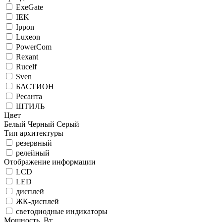
ExeGate
IEK
Ippon
Luxeon
PowerCom
Rexant
Rucelf
Sven
БАСТИОН
Ресанта
ШТИЛЬ
Цвет
Белый
Черный
Серый
Тип архитектуры
резервный
релейный
Отображение информации
LCD
LED
дисплей
ЖК-дисплей
светодиодные индикаторы
Мощность, Вт