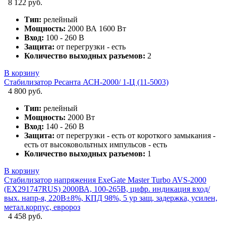
8 122 руб.
Тип:
релейный
Мощность:
2000 ВА 1600 Вт
Вход:
100 - 260 В
Защита:
от перегрузки - есть
Количество выходных разъемов:
2
В корзину
Стабилизатор Ресанта АСН-2000/ 1-Ц (11-5003)
4 800 руб.
Тип:
релейный
Мощность:
2000 Вт
Вход:
140 - 260 В
Защита:
от перегрузки - есть от короткого замыкания -
есть от высоковольтных импульсов - есть
Количество выходных разъемов:
1
В корзину
Стабилизатор напряжения ExeGate Master Turbo AVS-2000
(EX291747RUS) 2000ВА, 100-265В, цифр. индикация вход/
вых. напр-я, 220В±8%, КПД 98%, 5 ур защ, задержка, усилен,
метал.корпус, евророз
4 458 руб.