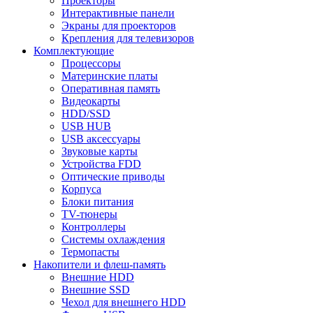
Проекторы
Интерактивные панели
Экраны для проекторов
Крепления для телевизоров
Комплектующие
Процессоры
Материнские платы
Оперативная память
Видеокарты
HDD/SSD
USB HUB
USB аксессуары
Звуковые карты
Устройства FDD
Оптические приводы
Корпуса
Блоки питания
TV-тюнеры
Контроллеры
Системы охлаждения
Термопасты
Накопители и флеш-память
Внешние HDD
Внешние SSD
Чехол для внешнего HDD