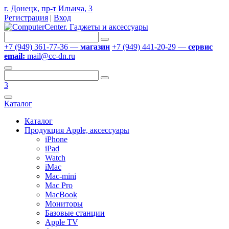
г. Донецк, пр-т Ильича, 3
Регистрация
|
Вход
+7 (949) 361-77-36 —
магазин
+7 (949) 441-20-29 —
сервис
email:
mail@cc-dn.ru
3
Каталог
Каталог
Продукция Apple, аксессуары
iPhone
iPad
Watch
iMac
Mac-mini
Mac Pro
MacBook
Мониторы
Базовые станции
Apple TV