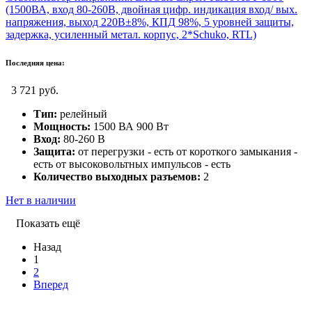
(1500ВА, вход 80-260В, двойная цифр. индикация вход/ вых.
напряжения, выход 220В±8%, КПД 98%, 5 уровней защиты,
задержка, усиленный метал. корпус, 2*Schuko, RTL)
Последняя цена:
3 721 руб.
Тип:
релейный
Мощность:
1500 ВА 900 Вт
Вход:
80-260 В
Защита:
от перегрузки - есть от короткого замыкания -
есть от высоковольтных импульсов - есть
Количество выходных разъемов:
2
Нет в наличии
Показать ещё
Назад
1
2
Вперед