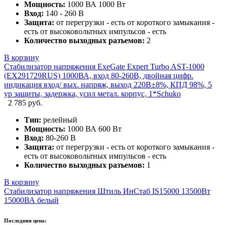
Мощность:
1000 ВА 1000 Вт
Вход:
140 - 260 В
Защита:
от перегрузки - есть от короткого замыкания -
есть от высоковольтных импульсов - есть
Количество выходных разъемов:
2
В корзину
Стабилизатор напряжения ExeGate Expert Turbo AST-1000
(EX291729RUS) 1000ВА, вход 80-260В, двойная цифр.
индикация вход/ вых. напряж, выход 220В±8%, КПД 98%, 5
ур защиты, задержка, усил метал. корпус, 1*Schuko
2 785 руб.
Тип:
релейный
Мощность:
1000 ВА 600 Вт
Вход:
80-260 В
Защита:
от перегрузки - есть от короткого замыкания -
есть от высоковольтных импульсов - есть
Количество выходных разъемов:
1
В корзину
Стабилизатор напряжения Штиль ИнСтаб IS15000 13500Вт
15000ВА белый
Последняя цена: