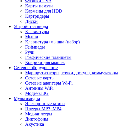
Флэшки USB
Карты памяти
Карманы для HDD
Картридеры
Диски
Устройства ввода
Клавиатуры
Мыши
Клавиатура+мышка (набор)
Геймпады
Рули
Графические планшеты
Коврики для мышек
Сетевое оборудование
Маршрутизаторы, точки доступа, коммутаторы
Сетевые карты
Сетевые адаптеры Wi-Fi
Антенны WiFi
Модемы 3G
Мультимедиа
Электронные книги
Плееры MP3, MP4
Медиаплееры
Диктофоны
Акустика