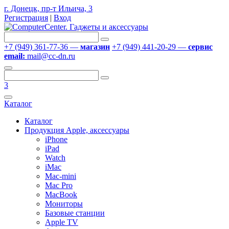
г. Донецк, пр-т Ильича, 3
Регистрация
|
Вход
+7 (949) 361-77-36 —
магазин
+7 (949) 441-20-29 —
сервис
email:
mail@cc-dn.ru
3
Каталог
Каталог
Продукция Apple, аксессуары
iPhone
iPad
Watch
iMac
Mac-mini
Mac Pro
MacBook
Мониторы
Базовые станции
Apple TV