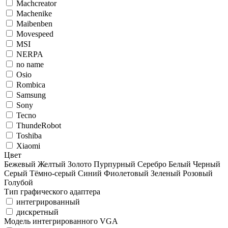
Machcreator
Machenike
Maibenben
Movespeed
MSI
NERPA
no name
Osio
Rombica
Samsung
Sony
Tecno
ThundeRobot
Toshiba
Xiaomi
Цвет
Бежевый
Желтый
Золото
Пурпурный
Серебро
Белый
Черный
Серый
Тёмно-серый
Синий
Фиолетовый
Зеленый
Розовый
Голубой
Тип графического адаптера
интегрированный
дискретный
Модель интегрированного VGA