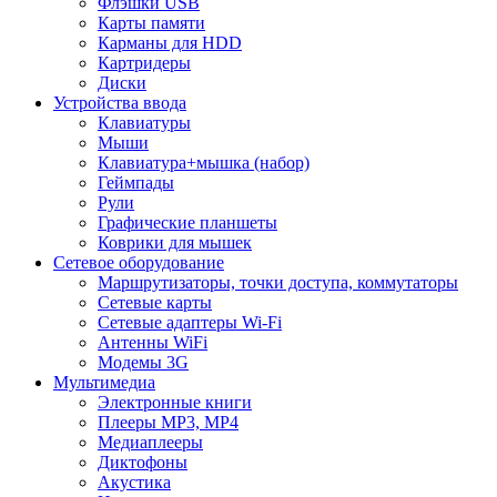
Флэшки USB
Карты памяти
Карманы для HDD
Картридеры
Диски
Устройства ввода
Клавиатуры
Мыши
Клавиатура+мышка (набор)
Геймпады
Рули
Графические планшеты
Коврики для мышек
Сетевое оборудование
Маршрутизаторы, точки доступа, коммутаторы
Сетевые карты
Сетевые адаптеры Wi-Fi
Антенны WiFi
Модемы 3G
Мультимедиа
Электронные книги
Плееры MP3, MP4
Медиаплееры
Диктофоны
Акустика