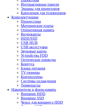
Проекторы
Интерактивные панели
Экраны для проекторов
Крепления для телевизоров
Комплектующие
Процессоры
Материнские платы
Оперативная память
Видеокарты
HDD/SSD
USB HUB
USB аксессуары
Звуковые карты
Устройства FDD
Оптические приводы
Корпуса
Блоки питания
TV-тюнеры
Контроллеры
Системы охлаждения
Термопасты
Накопители и флеш-память
Внешние HDD
Внешние SSD
Чехол для внешнего HDD