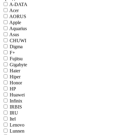
A-DATA
Acer
AORUS
Apple
Aquarius
Asus
CHUWI
Digma
F+
Fujitsu
Gigabyte
Haier
Hiper
Honor
HP
Huawei
Infinix
IRBIS
IRU
Itel
Lenovo
Lunnen