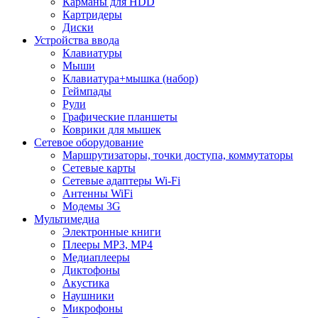
Карманы для HDD
Картридеры
Диски
Устройства ввода
Клавиатуры
Мыши
Клавиатура+мышка (набор)
Геймпады
Рули
Графические планшеты
Коврики для мышек
Сетевое оборудование
Маршрутизаторы, точки доступа, коммутаторы
Сетевые карты
Сетевые адаптеры Wi-Fi
Антенны WiFi
Модемы 3G
Мультимедиа
Электронные книги
Плееры MP3, MP4
Медиаплееры
Диктофоны
Акустика
Наушники
Микрофоны