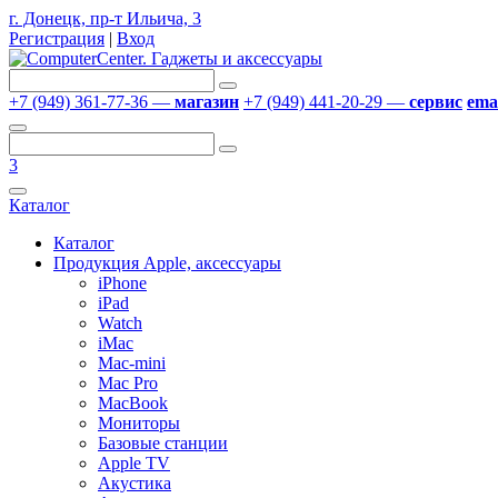
г. Донецк, пр-т Ильича, 3
Регистрация
|
Вход
+7 (949) 361-77-36 —
магазин
+7 (949) 441-20-29 —
сервис
emai
3
Каталог
Каталог
Продукция Apple, аксессуары
iPhone
iPad
Watch
iMac
Mac-mini
Mac Pro
MacBook
Мониторы
Базовые станции
Apple TV
Акустика