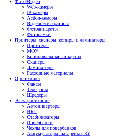
Фото/Видео
Web-камеры
IP-камеры
Action-камеры
Видеорегистраторы
Фотоаппараты
Фоторамки
Принтеры, сканеры, копиры и ламинаторы
Принтеры
МФУ
Копировальные аппараты
Сканеры
Ламинаторы
Расходные материалы
Оргтехника
Факсы
Телефоны
Шредеры
Электропитание
Автоинверторы
ИБП
Стабилизаторы
Повербанки
Чехлы для повербанков
Аккумуляторы, батарейки, ЗУ