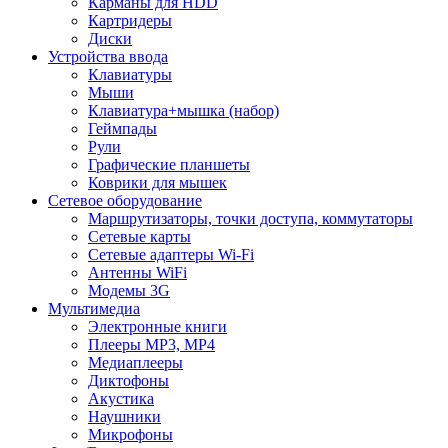
Карманы для HDD
Картридеры
Диски
Устройства ввода
Клавиатуры
Мыши
Клавиатура+мышка (набор)
Геймпады
Рули
Графические планшеты
Коврики для мышек
Сетевое оборудование
Маршрутизаторы, точки доступа, коммутаторы
Сетевые карты
Сетевые адаптеры Wi-Fi
Антенны WiFi
Модемы 3G
Мультимедиа
Электронные книги
Плееры MP3, MP4
Медиаплееры
Диктофоны
Акустика
Наушники
Микрофоны