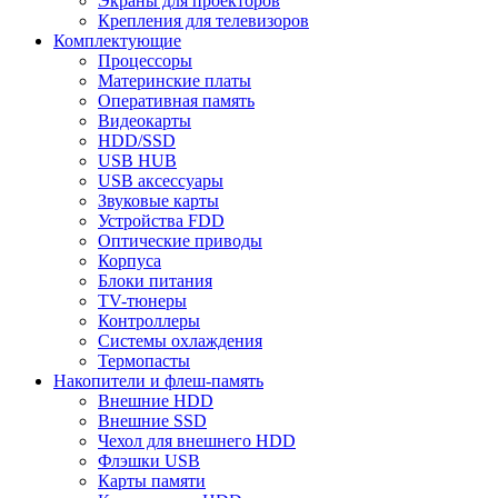
Экраны для проекторов
Крепления для телевизоров
Комплектующие
Процессоры
Материнские платы
Оперативная память
Видеокарты
HDD/SSD
USB HUB
USB аксессуары
Звуковые карты
Устройства FDD
Оптические приводы
Корпуса
Блоки питания
TV-тюнеры
Контроллеры
Системы охлаждения
Термопасты
Накопители и флеш-память
Внешние HDD
Внешние SSD
Чехол для внешнего HDD
Флэшки USB
Карты памяти