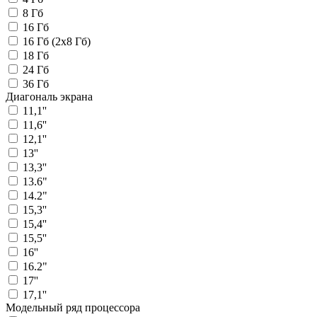
8 Гб
16 Гб
16 Гб (2х8 Гб)
18 Гб
24 Гб
36 Гб
Диагональ экрана
11,1''
11,6''
12,1''
13''
13,3''
13.6"
14.2"
15,3''
15,4''
15,5''
16''
16.2"
17''
17,1''
Модельный ряд процессора