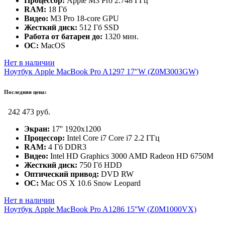
Процессор:
Apple M3 Pro 2.748 ГГц
RAM:
18 Гб
Видео:
M3 Pro 18-core GPU
Жесткий диск:
512 Гб SSD
Работа от батареи до:
1320 мин.
ОС:
MacOS
Нет в наличии
Ноутбук Apple MacBook Pro A1297 17″W (Z0M3003GW)
Последняя цена:
242 473 руб.
Экран:
17'' 1920x1200
Процессор:
Intel Core i7 Core i7 2.2 ГГц
RAM:
4 Гб DDR3
Видео:
Intel HD Graphics 3000 AMD Radeon HD 6750M
Жесткий диск:
750 Гб HDD
Оптический привод:
DVD RW
ОС:
Mac OS X 10.6 Snow Leopard
Нет в наличии
Ноутбук Apple MacBook Pro A1286 15''W (Z0M1000VX)