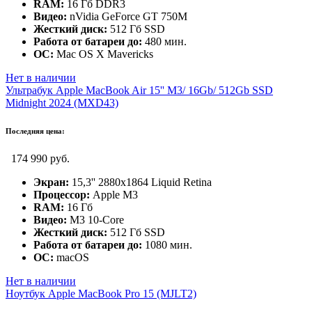
RAM:
16 Гб DDR3
Видео:
nVidia GeForce GT 750M
Жесткий диск:
512 Гб SSD
Работа от батареи до:
480 мин.
ОС:
Mac OS X Mavericks
Нет в наличии
Ультрабук Apple MacBook Air 15'' M3/ 16Gb/ 512Gb SSD
Midnight 2024 (MXD43)
Последняя цена:
174 990 руб.
Экран:
15,3'' 2880x1864 Liquid Retina
Процессор:
Apple M3
RAM:
16 Гб
Видео:
M3 10-Core
Жесткий диск:
512 Гб SSD
Работа от батареи до:
1080 мин.
ОС:
macOS
Нет в наличии
Ноутбук Apple MacBook Pro 15 (MJLT2)