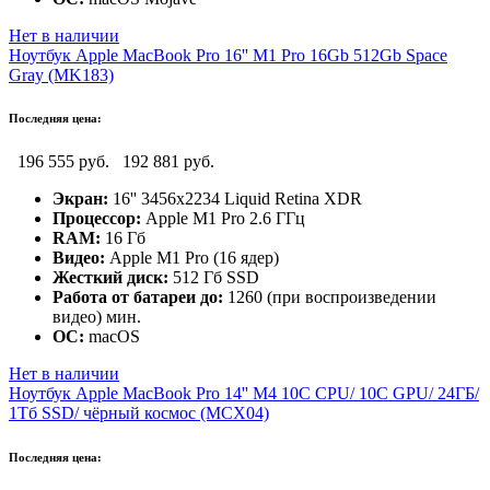
Нет в наличии
Ноутбук Apple MacBook Pro 16'' M1 Pro 16Gb 512Gb Space
Gray (MK183)
Последняя цена:
196 555 руб.
192 881 руб.
Экран:
16'' 3456х2234 Liquid Retina XDR
Процессор:
Apple M1 Pro 2.6 ГГц
RAM:
16 Гб
Видео:
Apple M1 Pro (16 ядер)
Жесткий диск:
512 Гб SSD
Работа от батареи до:
1260 (при воспроизведении
видео) мин.
ОС:
macOS
Нет в наличии
Ноутбук Apple MacBook Pro 14'' M4 10C CPU/ 10C GPU/ 24ГБ/
1Тб SSD/ чёрный космос (MCX04)
Последняя цена: