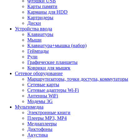
Флэшки USB
Карты памяти
Карманы для HDD
Картридеры
Диски
Устройства ввода
Клавиатуры
Мыши
Клавиатура+мышка (набор)
Геймпады
Рули
Графические планшеты
Коврики для мышек
Сетевое оборудование
Маршрутизаторы, точки доступа, коммутаторы
Сетевые карты
Сетевые адаптеры Wi-Fi
Антенны WiFi
Модемы 3G
Мультимедиа
Электронные книги
Плееры MP3, MP4
Медиаплееры
Диктофоны
Акустика