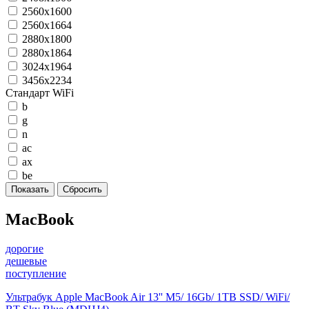
2560x1600
2560x1664
2880x1800
2880x1864
3024x1964
3456х2234
Стандарт WiFi
b
g
n
ac
ax
be
MacBook
дорогие
дешевые
поступление
Ультрабук Apple MacBook Air 13'' M5/ 16Gb/ 1TB SSD/ WiFi/