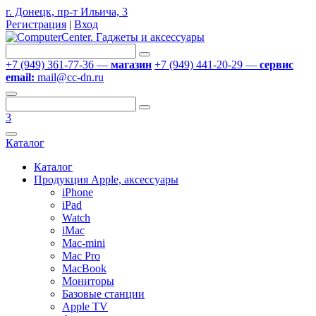
г. Донецк, пр-т Ильича, 3
Регистрация
|
Вход
+7 (949) 361-77-36 —
магазин
+7 (949) 441-20-29 —
сервис
email:
mail@cc-dn.ru
3
Каталог
Каталог
Продукция Apple, аксессуары
iPhone
iPad
Watch
iMac
Mac-mini
Mac Pro
MacBook
Мониторы
Базовые станции
Apple TV