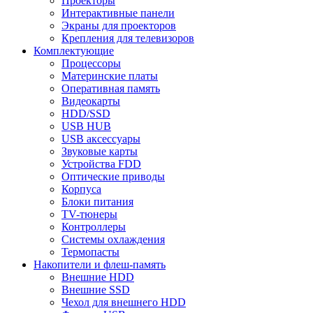
Проекторы
Интерактивные панели
Экраны для проекторов
Крепления для телевизоров
Комплектующие
Процессоры
Материнские платы
Оперативная память
Видеокарты
HDD/SSD
USB HUB
USB аксессуары
Звуковые карты
Устройства FDD
Оптические приводы
Корпуса
Блоки питания
TV-тюнеры
Контроллеры
Системы охлаждения
Термопасты
Накопители и флеш-память
Внешние HDD
Внешние SSD
Чехол для внешнего HDD