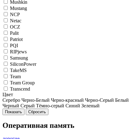
Mushkin
Mustang
NCP
Netac
OCZ
Palit
Patriot
PQI
RIPjews
Samsung
SiliconPower
TakeMS
Team
Team Group
Transcend
Цвет
Серебро
Черно-Белый
Черно-красный
Черно-Серый
Белый
Черный
Серый
Тёмно-серый
Синий
Зеленый
Оперативная память
дорогие