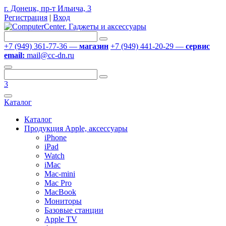
г. Донецк, пр-т Ильича, 3
Регистрация
|
Вход
+7 (949) 361-77-36 —
магазин
+7 (949) 441-20-29 —
сервис
email:
mail@cc-dn.ru
3
Каталог
Каталог
Продукция Apple, аксессуары
iPhone
iPad
Watch
iMac
Mac-mini
Mac Pro
MacBook
Мониторы
Базовые станции
Apple TV