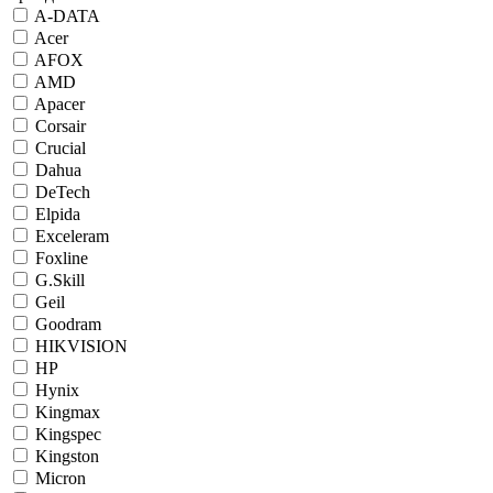
A-DATA
Acer
AFOX
AMD
Apacer
Corsair
Crucial
Dahua
DeTech
Elpida
Exceleram
Foxline
G.Skill
Geil
Goodram
HIKVISION
HP
Hynix
Kingmax
Kingspec
Kingston
Micron