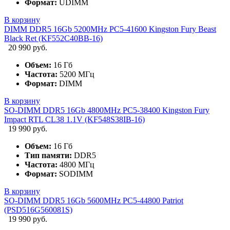
Формат:
UDIMM
В корзину
DIMM DDR5 16Gb 5200MHz PC5-41600 Kingston Fury Beast
Black Ret (KF552C40BB-16)
20 990 руб.
Объем:
16 Гб
Частота:
5200 МГц
Формат:
DIMM
В корзину
SO-DIMM DDR5 16Gb 4800MHz PC5-38400 Kingston Fury
Impact RTL CL38 1.1V (KF548S38IB-16)
19 990 руб.
Объем:
16 Гб
Тип памяти:
DDR5
Частота:
4800 МГц
Формат:
SODIMM
В корзину
SO-DIMM DDR5 16Gb 5600MHz PC5-44800 Patriot
(PSD516G560081S)
19 990 руб.