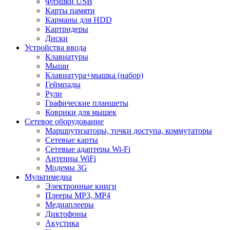
Флэшки USB
Карты памяти
Карманы для HDD
Картридеры
Диски
Устройства ввода
Клавиатуры
Мыши
Клавиатура+мышка (набор)
Геймпады
Рули
Графические планшеты
Коврики для мышек
Сетевое оборудование
Маршрутизаторы, точки доступа, коммутаторы
Сетевые карты
Сетевые адаптеры Wi-Fi
Антенны WiFi
Модемы 3G
Мультимедиа
Электронные книги
Плееры MP3, MP4
Медиаплееры
Диктофоны
Акустика