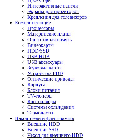
Проекторы
Интерактивные панели
Экраны для проекторов
Крепления для телевизоров
Комплектующие
Процессоры
Материнские платы
Оперативная память
Видеокарты
HDD/SSD
USB HUB
USB аксессуары
Звуковые карты
Устройства FDD
Оптические приводы
Корпуса
Блоки питания
TV-тюнеры
Контроллеры
Системы охлаждения
Термопасты
Накопители и флеш-память
Внешние HDD
Внешние SSD
Чехол для внешнего HDD