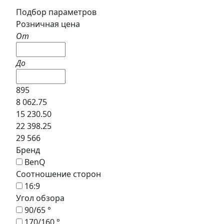
Подбор параметров
Розничная цена
От
До
895
8 062.75
15 230.50
22 398.25
29 566
Бренд
BenQ
Соотношение сторон
16:9
Угол обзора
90/65 °
170/160 °