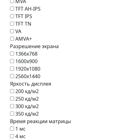
MVA
TFT AH-IPS
TFT IPS
TFT TN
VA
AMVA+
Разрешение экрана
1366х768
1600x900
1920х1080
2560x1440
Яркость дисплея
200 кд/м2
250 кд/м2
300 кд/м2
350 кд/м2
Время реакции матрицы
1 мс
4 мс