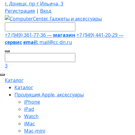
г. Донецк, пр-т Ильича, 3
Регистрация
|
Вход
+7 (949) 361-77-36 —
магазин
+7 (949) 441-20-29 —
сервис
email:
mail@cc-dn.ru
3
Каталог
Каталог
Продукция Apple, аксессуары
iPhone
iPad
Watch
iMac
Mac-mini