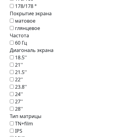
178/178 °
Покрытие экрана
матовое
глянцевое
Частота
60 Гц
Диагональ экрана
18.5''
21''
21.5''
22''
23.8''
24''
27''
28''
Тип матрицы
TN+film
IPS