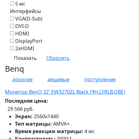
5 мс
Интерфейсы
VGA(D-Sub)
DVI-D
HDMI
DisplayPort
2xHDMI
Benq
дорогие
дешевые
поступление
Монитор BenQ 32' EW3270ZL Black (9H.LFRLB.QBE)
Последняя цена:
29 566 руб.
Экран:
2560x1440
Тип матрицы:
AMVA+
Время реакции матрицы:
4 мс
Контрастность:
3000:1‎