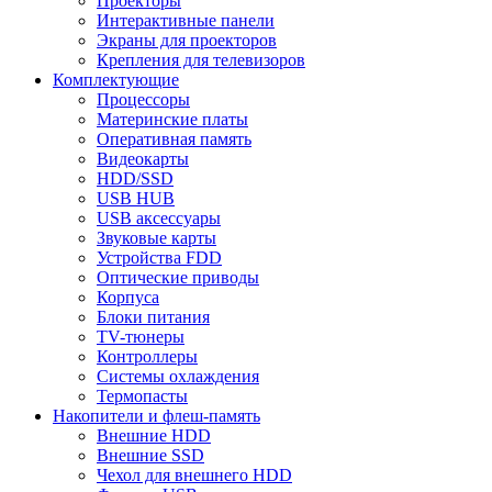
Проекторы
Интерактивные панели
Экраны для проекторов
Крепления для телевизоров
Комплектующие
Процессоры
Материнские платы
Оперативная память
Видеокарты
HDD/SSD
USB HUB
USB аксессуары
Звуковые карты
Устройства FDD
Оптические приводы
Корпуса
Блоки питания
TV-тюнеры
Контроллеры
Системы охлаждения
Термопасты
Накопители и флеш-память
Внешние HDD
Внешние SSD
Чехол для внешнего HDD