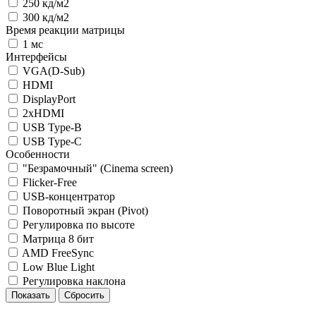
250 кд/м2
300 кд/м2
Время реакции матрицы
1 мс
Интерфейсы
VGA(D-Sub)
HDMI
DisplayPort
2xHDMI
USB Type-B
USB Type-C
Особенности
"Безрамочный" (Сinema screen)
Flicker-Free
USB-концентратор
Поворотный экран (Pivot)
Регулировка по высоте
Матрица 8 бит
AMD FreeSync
Low Blue Light
Регулировка наклона