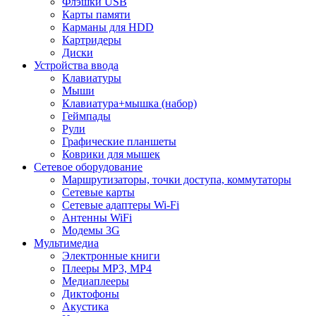
Флэшки USB
Карты памяти
Карманы для HDD
Картридеры
Диски
Устройства ввода
Клавиатуры
Мыши
Клавиатура+мышка (набор)
Геймпады
Рули
Графические планшеты
Коврики для мышек
Сетевое оборудование
Маршрутизаторы, точки доступа, коммутаторы
Сетевые карты
Сетевые адаптеры Wi-Fi
Антенны WiFi
Модемы 3G
Мультимедиа
Электронные книги
Плееры MP3, MP4
Медиаплееры
Диктофоны
Акустика