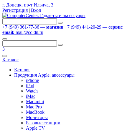
г. Донецк, пр-т Ильича, 3
Регистрация
|
Вход
+7 (949) 361-77-36 —
магазин
+7 (949) 441-20-29 —
сервис
email:
mail@cc-dn.ru
3
Каталог
Каталог
Продукция Apple, аксессуары
iPhone
iPad
Watch
iMac
Mac-mini
Mac Pro
MacBook
Мониторы
Базовые станции
Apple TV