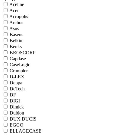
Aceline
Acer
Acropolis
Archos
Asus
Baseus
Belkin
Benks
BROSCORP
Capdase
CaseLogic
Crumpler
D-LEX
Deppa
DeTech
DF
DIGI
Dimick
Dublon
DUX DUCIS
EGGO
ELLAGECASE