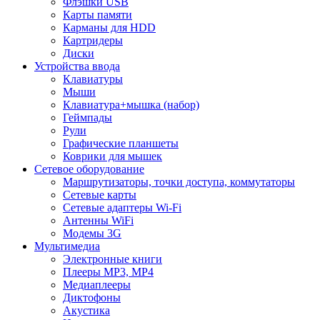
Флэшки USB
Карты памяти
Карманы для HDD
Картридеры
Диски
Устройства ввода
Клавиатуры
Мыши
Клавиатура+мышка (набор)
Геймпады
Рули
Графические планшеты
Коврики для мышек
Сетевое оборудование
Маршрутизаторы, точки доступа, коммутаторы
Сетевые карты
Сетевые адаптеры Wi-Fi
Антенны WiFi
Модемы 3G
Мультимедиа
Электронные книги
Плееры MP3, MP4
Медиаплееры
Диктофоны
Акустика