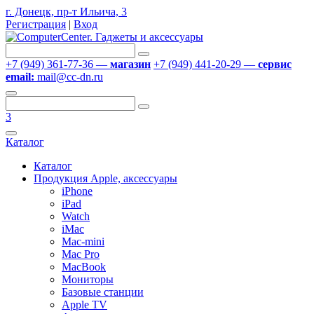
г. Донецк, пр-т Ильича, 3
Регистрация
|
Вход
+7 (949) 361-77-36 —
магазин
+7 (949) 441-20-29 —
сервис
email:
mail@cc-dn.ru
3
Каталог
Каталог
Продукция Apple, аксессуары
iPhone
iPad
Watch
iMac
Mac-mini
Mac Pro
MacBook
Мониторы
Базовые станции
Apple TV