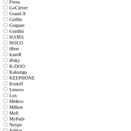
Forsa
GoClever
Grand-X
Griffin
Guipure
Gurdini
HAMA
HOCO
iBest
IcareR
iPaky
K-DOO
Kakusiga
KEEPHONE
Krutoff
Lenovo
Lux
Melkco
Million
Mofi
MyPads
Neypo
Nillkin