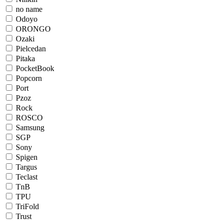
no name
Odoyo
ORONGO
Ozaki
Pielcedan
Pitaka
PocketBook
Popcorn
Port
Pzoz
Rock
ROSCO
Samsung
SGP
Sony
Spigen
Targus
Teclast
TnB
TPU
TriFold
Trust