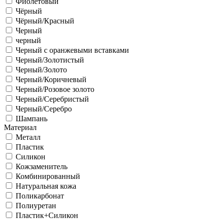
Фиолетовый
Чёрный
Чёрный/Красный
Черный
черный
Черный с оранжевыми вставками
Черный/Золотистый
Черный/Золото
Черный/Коричневый
Черный/Розовое золото
Черный/Серебристый
Черный/Серебро
Шампань
Материал
Металл
Пластик
Силикон
Кожзаменитель
Комбинированный
Натуральная кожа
Поликарбонат
Полиуретан
Пластик+Силикон