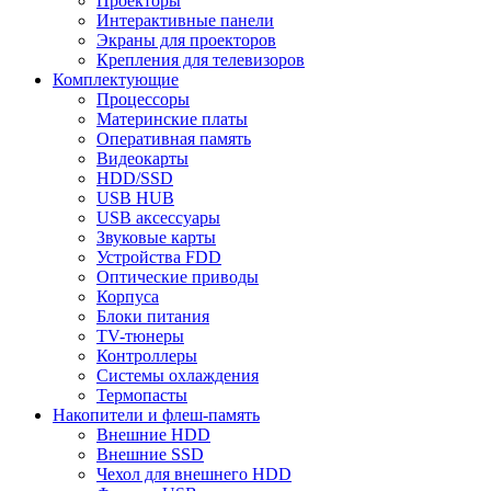
Проекторы
Интерактивные панели
Экраны для проекторов
Крепления для телевизоров
Комплектующие
Процессоры
Материнские платы
Оперативная память
Видеокарты
HDD/SSD
USB HUB
USB аксессуары
Звуковые карты
Устройства FDD
Оптические приводы
Корпуса
Блоки питания
TV-тюнеры
Контроллеры
Системы охлаждения
Термопасты
Накопители и флеш-память
Внешние HDD
Внешние SSD
Чехол для внешнего HDD