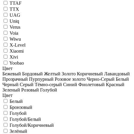
TTAF
TTX
UAG
Uniq
Verus
Voia
Wiwu
X-Level
Xiaomi
Xivi
Yoobao
Цвет
Бежевый
Бордовый
Желтый
Золото
Коричневый
Лавандовый
Прозрачный
Пурпурный
Розовое золото
Черно-Серый
Белый
Черный
Серый
Тёмно-серый
Синий
Фиолетовый
Красный
Зеленый
Розовый
Голубой
Цвет
Белый
Бронзовый
Голубой
Голубой/Белый
Голубой/Коричневый
Зелёный