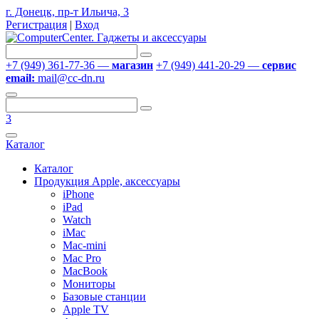
г. Донецк, пр-т Ильича, 3
Регистрация
|
Вход
+7 (949) 361-77-36 —
магазин
+7 (949) 441-20-29 —
сервис
email:
mail@cc-dn.ru
3
Каталог
Каталог
Продукция Apple, аксессуары
iPhone
iPad
Watch
iMac
Mac-mini
Mac Pro
MacBook
Мониторы
Базовые станции
Apple TV