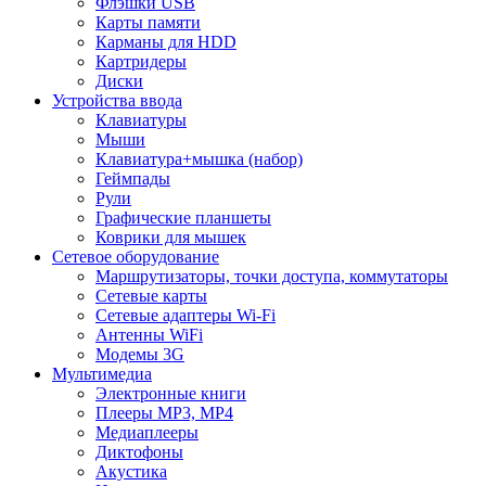
Флэшки USB
Карты памяти
Карманы для HDD
Картридеры
Диски
Устройства ввода
Клавиатуры
Мыши
Клавиатура+мышка (набор)
Геймпады
Рули
Графические планшеты
Коврики для мышек
Сетевое оборудование
Маршрутизаторы, точки доступа, коммутаторы
Сетевые карты
Сетевые адаптеры Wi-Fi
Антенны WiFi
Модемы 3G
Мультимедиа
Электронные книги
Плееры MP3, MP4
Медиаплееры
Диктофоны
Акустика