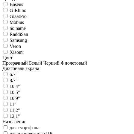
Baseus
G-Rhino
GlassPro
Mobius
no name
RaddiSan
Samsung
Veron
Xiaomi
Цвет
Прозрачный
Белый
Черный
Фиолетовый
Диагональ экрана
6.7''
8.7''
10.4"
10.5"
10.9"
11"
11,2''
12,1''
Назначение
для смартфона
для планшетного ПК