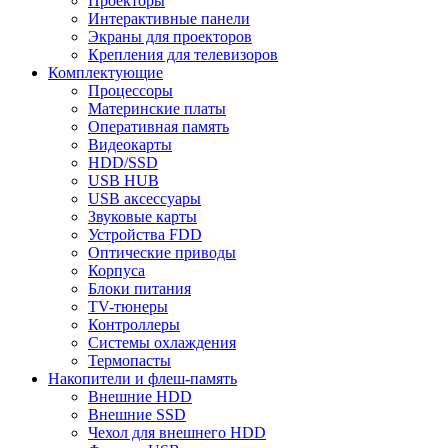
Проекторы
Интерактивные панели
Экраны для проекторов
Крепления для телевизоров
Комплектующие
Процессоры
Материнские платы
Оперативная память
Видеокарты
HDD/SSD
USB HUB
USB аксессуары
Звуковые карты
Устройства FDD
Оптические приводы
Корпуса
Блоки питания
TV-тюнеры
Контроллеры
Системы охлаждения
Термопасты
Накопители и флеш-память
Внешние HDD
Внешние SSD
Чехол для внешнего HDD