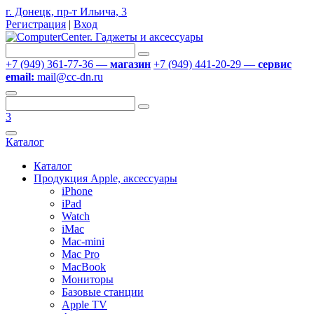
г. Донецк, пр-т Ильича, 3
Регистрация
|
Вход
+7 (949) 361-77-36 —
магазин
+7 (949) 441-20-29 —
сервис
email:
mail@cc-dn.ru
3
Каталог
Каталог
Продукция Apple, аксессуары
iPhone
iPad
Watch
iMac
Mac-mini
Mac Pro
MacBook
Мониторы
Базовые станции
Apple TV