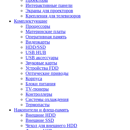
Проекторы
Интерактивные панели
Экраны для проекторов
Крепления для телевизоров
Комплектующие
Процессоры
Материнские платы
Оперативная память
Видеокарты
HDD/SSD
USB HUB
USB аксессуары
Звуковые карты
Устройства FDD
Оптические приводы
Корпуса
Блоки питания
TV-тюнеры
Контроллеры
Системы охлаждения
Термопасты
Накопители и флеш-память
Внешние HDD
Внешние SSD
Чехол для внешнего HDD