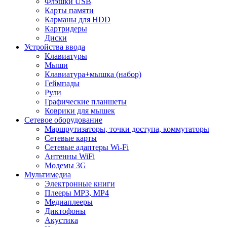
Флэшки USB
Карты памяти
Карманы для HDD
Картридеры
Диски
Устройства ввода
Клавиатуры
Мыши
Клавиатура+мышка (набор)
Геймпады
Рули
Графические планшеты
Коврики для мышек
Сетевое оборудование
Маршрутизаторы, точки доступа, коммутаторы
Сетевые карты
Сетевые адаптеры Wi-Fi
Антенны WiFi
Модемы 3G
Мультимедиа
Электронные книги
Плееры MP3, MP4
Медиаплееры
Диктофоны
Акустика