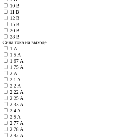
10 В
11 В
12 В
15 В
20 В
28 В
Сила тока на выходе
1 А
1.5 А
1.67 А
1.75 А
2 А
2.1 A
2.2 А
2.22 А
2.25 А
2.33 А
2.4 A
2.5 A
2.77 А
2.78 А
2.92 А