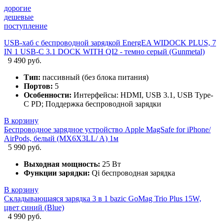
дорогие
дешевые
поступление
USB-хаб с беспроводной зарядкой EnergEA WIDOCK PLUS, 7
IN 1 USB-C 3.1 DOCK WITH QI2 - темно серый (Gunmetal)
9 490 руб.
Тип:
пассивный (без блока питания)
Портов:
5
Особенности:
Интерфейсы: HDMI, USB 3.1, USB Type-
C PD; Поддержка беспроводной зарядки
В корзину
Беспроводное зарядное устройство Apple MagSafe for iPhone/
AirPods, белый (MX6X3LL/ A) 1м
5 990 руб.
Выходная мощность:
25 Вт
Функции зарядки:
Qi беспроводная зарядка
В корзину
Складывающаяся зарядка 3 в 1 bazic GoMag Trio Plus 15W,
цвет синий (Blue)
4 990 руб.