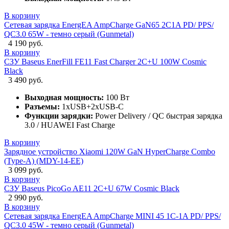
В корзину
Сетевая зарядка EnergEA AmpCharge GaN65 2C1A PD/ PPS/
QC3.0 65W - темно серый (Gunmetal)
4 190 руб.
В корзину
СЗУ Baseus EnerFill FE11 Fast Charger 2C+U 100W Cosmic
Black
3 490 руб.
Выходная мощность:
100 Вт
Разъемы:
1xUSB+2xUSB-C
Функции зарядки:
Power Delivery / QC быстрая зарядка
3.0 / HUAWEI Fast Charge
В корзину
Зарядное устройство Xiaomi 120W GaN HyperCharge Combo
(Type-A) (MDY-14-EE)
3 099 руб.
В корзину
СЗУ Baseus PicoGo AE11 2C+U 67W Cosmic Black
2 990 руб.
В корзину
Сетевая зарядка EnergEA AmpCharge MINI 45 1C-1A PD/ PPS/
QC3.0 45W - темно серый (Gunmetal)