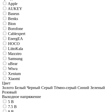
Apple
AUKEY
Baseus
Benks
Bion
Borofone
Cablexpert
EnergEA
HOCO
LiitoKala
Maxxtro
Samsung
uBear
Wiwu
Xenium
Xiaomi
Цвет
Золото
Белый
Черный
Серый
Тёмно-серый
Синий
Зеленый
Розовый
Выходное напряжение
5 В
7.5 В
9 В