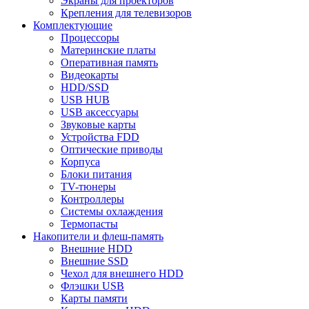
Экраны для проекторов
Крепления для телевизоров
Комплектующие
Процессоры
Материнские платы
Оперативная память
Видеокарты
HDD/SSD
USB HUB
USB аксессуары
Звуковые карты
Устройства FDD
Оптические приводы
Корпуса
Блоки питания
TV-тюнеры
Контроллеры
Системы охлаждения
Термопасты
Накопители и флеш-память
Внешние HDD
Внешние SSD
Чехол для внешнего HDD
Флэшки USB
Карты памяти