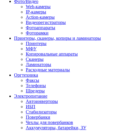
Фото/Видео
Web-камеры
IP-камеры
Action-камеры
Видеорегистраторы
Фотоаппараты
Фоторамки
Принтеры, сканеры, копиры и ламинаторы
Принтеры
МФУ
Копировальные аппараты
Сканеры
Ламинаторы
Расходные материалы
Оргтехника
Факсы
Телефоны
Шредеры
Электропитание
Автоинверторы
ИБП
Стабилизаторы
Повербанки
Чехлы для повербанков
Аккумуляторы, батарейки, ЗУ