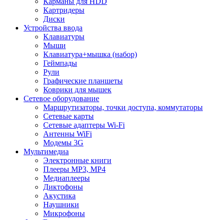
Карманы для HDD
Картридеры
Диски
Устройства ввода
Клавиатуры
Мыши
Клавиатура+мышка (набор)
Геймпады
Рули
Графические планшеты
Коврики для мышек
Сетевое оборудование
Маршрутизаторы, точки доступа, коммутаторы
Сетевые карты
Сетевые адаптеры Wi-Fi
Антенны WiFi
Модемы 3G
Мультимедиа
Электронные книги
Плееры MP3, MP4
Медиаплееры
Диктофоны
Акустика
Наушники
Микрофоны