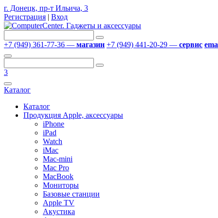
г. Донецк, пр-т Ильича, 3
Регистрация
|
Вход
+7 (949) 361-77-36 —
магазин
+7 (949) 441-20-29 —
сервис
emai
3
Каталог
Каталог
Продукция Apple, аксессуары
iPhone
iPad
Watch
iMac
Mac-mini
Mac Pro
MacBook
Мониторы
Базовые станции
Apple TV
Акустика