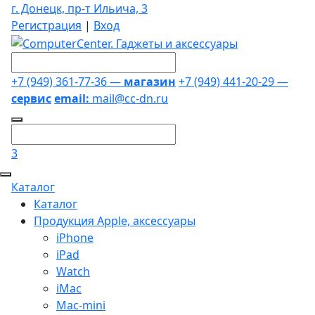
г. Донецк, пр-т Ильича, 3
Регистрация
|
Вход
+7 (949) 361-77-36 —
магазин
+7 (949) 441-20-29 —
сервис
email:
mail@cc-dn.ru
3
Каталог
Каталог
Продукция Apple, аксессуары
iPhone
iPad
Watch
iMac
Mac-mini