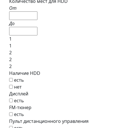
Количество мест для HDD
От
До
1
1
2
2
2
Наличие HDD
есть
нет
Дисплей
есть
FM-тюнер
есть
Пульт дистанционного управления
есть