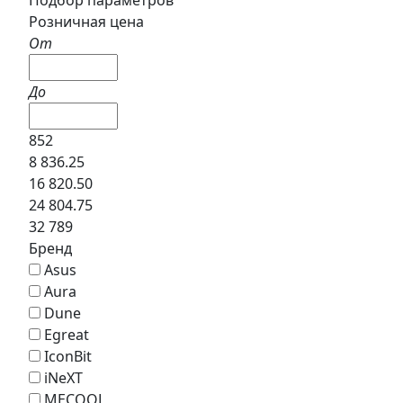
Розничная цена
От
До
852
8 836.25
16 820.50
24 804.75
32 789
Бренд
Asus
Aura
Dune
Egreat
IconBit
iNeXT
MECOOL