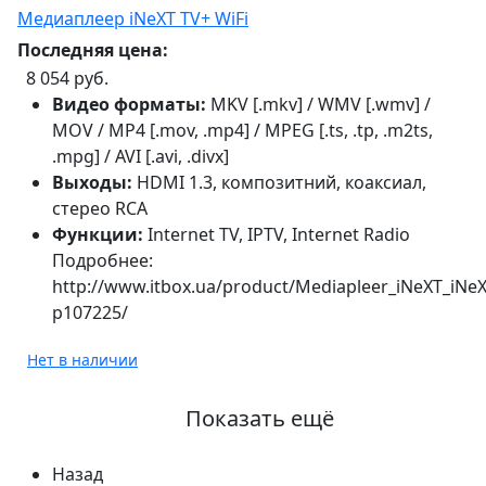
Медиаплеер iNeXT TV+ WiFi
Последняя цена:
8 054 руб.
Видео форматы:
MKV [.mkv] / WMV [.wmv] /
MOV / MP4 [.mov, .mp4] / MPEG [.ts, .tp, .m2ts,
.mpg] / AVI [.avi, .divx]
Выходы:
HDMI 1.3, композитний, коаксиал,
стерео RCA
Функции:
Internet TV, IPTV, Internet Radio
Подробнее:
http://www.itbox.ua/product/Mediapleer_iNeXT_iNeX
p107225/
Нет в наличии
Показать ещё
Назад