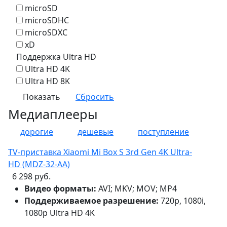
microSD
microSDHC
microSDXC
xD
Поддержка Ultra HD
Ultra HD 4K
Ultra HD 8K
Медиаплееры
дорогие
дешевые
поступление
TV-приставка Xiaomi Mi Box S 3rd Gen 4K Ultra-
HD (MDZ-32-AA)
6 298 руб.
Видео форматы:
AVI; MKV; MOV; MP4
Поддерживаемое разрешение:
720p, 1080i,
1080p Ultra HD 4K