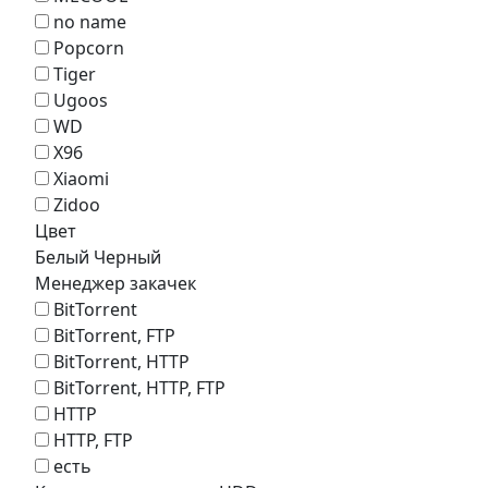
no name
Popcorn
Tiger
Ugoos
WD
X96
Xiaomi
Zidoo
Цвет
Белый
Черный
Менеджер закачек
BitTorrent
BitTorrent, FTP
BitTorrent, HTTP
BitTorrent, HTTP, FTP
HTTP
HTTP, FTP
есть