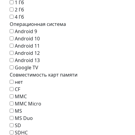
1 Гб
2 Гб
4 Гб
Операционная система
Android 9
Android 10
Android 11
Android 12
Android 13
Google TV
Совместимость карт памяти
нет
CF
MMC
MMC Micro
MS
MS Duo
SD
SDHC