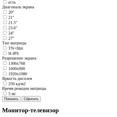
есть
Диагональ экрана
20''
21''
21.5''
23.6''
24''
27''
Тип матрицы
TN+film
H-IPS
Разрешение экрана
1366х768
1600x900
1920х1080
Яркость дисплея
250 кд/м2
Время реакции матрицы
5 мс
Монитор-телевизор