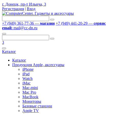
г. Донецк, пр-т Ильича, 3
Регистрация
|
Вход
+7 (949) 361-77-36 —
магазин
+7 (949) 441-20-29 —
сервис
email:
mail@cc-dn.ru
3
Каталог
Каталог
Продукция Apple, аксессуары
iPhone
iPad
Watch
iMac
Mac-mini
Mac Pro
MacBook
Мониторы
Базовые станции
Apple TV