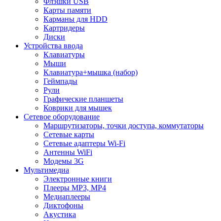
Флэшки USB
Карты памяти
Карманы для HDD
Картридеры
Диски
Устройства ввода
Клавиатуры
Мыши
Клавиатура+мышка (набор)
Геймпады
Рули
Графические планшеты
Коврики для мышек
Сетевое оборудование
Маршрутизаторы, точки доступа, коммутаторы
Сетевые карты
Сетевые адаптеры Wi-Fi
Антенны WiFi
Модемы 3G
Мультимедиа
Электронные книги
Плееры MP3, MP4
Медиаплееры
Диктофоны
Акустика