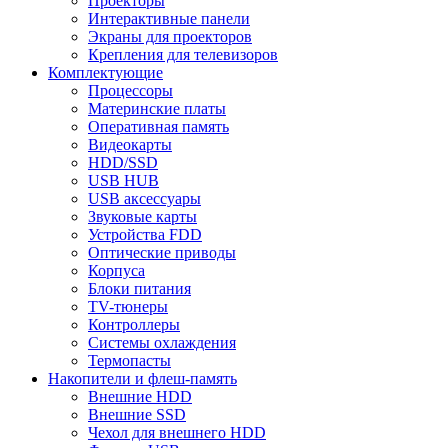
Проекторы
Интерактивные панели
Экраны для проекторов
Крепления для телевизоров
Комплектующие
Процессоры
Материнские платы
Оперативная память
Видеокарты
HDD/SSD
USB HUB
USB аксессуары
Звуковые карты
Устройства FDD
Оптические приводы
Корпуса
Блоки питания
TV-тюнеры
Контроллеры
Системы охлаждения
Термопасты
Накопители и флеш-память
Внешние HDD
Внешние SSD
Чехол для внешнего HDD