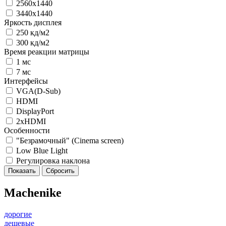
2560x1440
3440x1440
Яркость дисплея
250 кд/м2
300 кд/м2
Время реакции матрицы
1 мс
7 мс
Интерфейсы
VGA(D-Sub)
HDMI
DisplayPort
2xHDMI
Особенности
"Безрамочный" (Сinema screen)
Low Blue Light
Регулировка наклона
Machenike
дорогие
дешевые