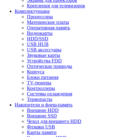
Экраны для проекторов
Крепления для телевизоров
Комплектующие
Процессоры
Материнские платы
Оперативная память
Видеокарты
HDD/SSD
USB HUB
USB аксессуары
Звуковые карты
Устройства FDD
Оптические приводы
Корпуса
Блоки питания
TV-тюнеры
Контроллеры
Системы охлаждения
Термопасты
Накопители и флеш-память
Внешние HDD
Внешние SSD
Чехол для внешнего HDD
Флэшки USB
Карты памяти