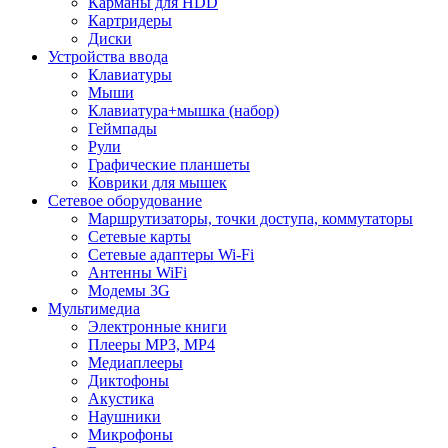
Карманы для HDD
Картридеры
Диски
Устройства ввода
Клавиатуры
Мыши
Клавиатура+мышка (набор)
Геймпады
Рули
Графические планшеты
Коврики для мышек
Сетевое оборудование
Маршрутизаторы, точки доступа, коммутаторы
Сетевые карты
Сетевые адаптеры Wi-Fi
Антенны WiFi
Модемы 3G
Мультимедиа
Электронные книги
Плееры MP3, MP4
Медиаплееры
Диктофоны
Акустика
Наушники
Микрофоны