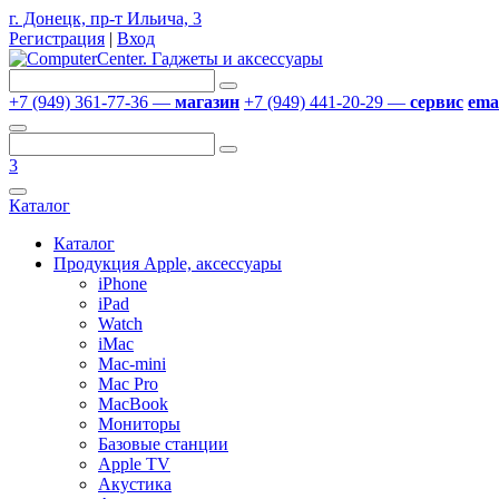
г. Донецк, пр-т Ильича, 3
Регистрация
|
Вход
+7 (949) 361-77-36 —
магазин
+7 (949) 441-20-29 —
сервис
emai
3
Каталог
Каталог
Продукция Apple, аксессуары
iPhone
iPad
Watch
iMac
Mac-mini
Mac Pro
MacBook
Мониторы
Базовые станции
Apple TV
Акустика