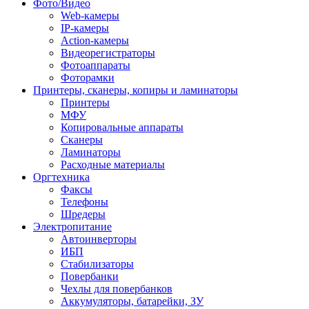
Фото/Видео
Web-камеры
IP-камеры
Action-камеры
Видеорегистраторы
Фотоаппараты
Фоторамки
Принтеры, сканеры, копиры и ламинаторы
Принтеры
МФУ
Копировальные аппараты
Сканеры
Ламинаторы
Расходные материалы
Оргтехника
Факсы
Телефоны
Шредеры
Электропитание
Автоинверторы
ИБП
Стабилизаторы
Повербанки
Чехлы для повербанков
Аккумуляторы, батарейки, ЗУ