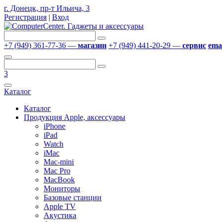
г. Донецк, пр-т Ильича, 3
Регистрация
|
Вход
+7 (949) 361-77-36 —
магазин
+7 (949) 441-20-29 —
сервис
emai
3
Каталог
Каталог
Продукция Apple, аксессуары
iPhone
iPad
Watch
iMac
Mac-mini
Mac Pro
MacBook
Мониторы
Базовые станции
Apple TV
Акустика