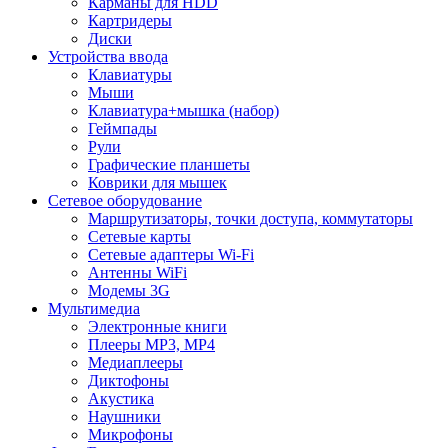
Карманы для HDD
Картридеры
Диски
Устройства ввода
Клавиатуры
Мыши
Клавиатура+мышка (набор)
Геймпады
Рули
Графические планшеты
Коврики для мышек
Сетевое оборудование
Маршрутизаторы, точки доступа, коммутаторы
Сетевые карты
Сетевые адаптеры Wi-Fi
Антенны WiFi
Модемы 3G
Мультимедиа
Электронные книги
Плееры MP3, MP4
Медиаплееры
Диктофоны
Акустика
Наушники
Микрофоны