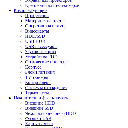
Экраны для проекторов
Крепления для телевизоров
Комплектующие
Процессоры
Материнские платы
Оперативная память
Видеокарты
HDD/SSD
USB HUB
USB аксессуары
Звуковые карты
Устройства FDD
Оптические приводы
Корпуса
Блоки питания
TV-тюнеры
Контроллеры
Системы охлаждения
Термопасты
Накопители и флеш-память
Внешние HDD
Внешние SSD
Чехол для внешнего HDD
Флэшки USB
Карты памяти