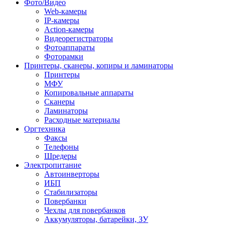
Фото/Видео
Web-камеры
IP-камеры
Action-камеры
Видеорегистраторы
Фотоаппараты
Фоторамки
Принтеры, сканеры, копиры и ламинаторы
Принтеры
МФУ
Копировальные аппараты
Сканеры
Ламинаторы
Расходные материалы
Оргтехника
Факсы
Телефоны
Шредеры
Электропитание
Автоинверторы
ИБП
Стабилизаторы
Повербанки
Чехлы для повербанков
Аккумуляторы, батарейки, ЗУ