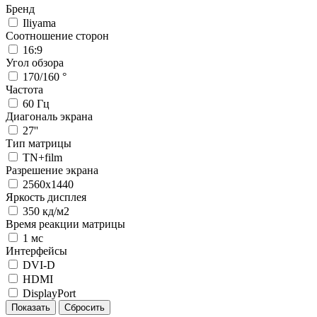
Бренд
Iliyama
Соотношение сторон
16:9
Угол обзора
170/160 °
Частота
60 Гц
Диагональ экрана
27''
Тип матрицы
TN+film
Разрешение экрана
2560x1440
Яркость дисплея
350 кд/м2
Время реакции матрицы
1 мс
Интерфейсы
DVI-D
HDMI
DisplayPort