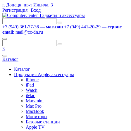
г. Донецк, пр-т Ильича, 3
Регистрация
|
Вход
+7 (949) 361-77-36 —
магазин
+7 (949) 441-20-29 —
сервис
email:
mail@cc-dn.ru
3
Каталог
Каталог
Продукция Apple, аксессуары
iPhone
iPad
Watch
iMac
Mac-mini
Mac Pro
MacBook
Мониторы
Базовые станции
Apple TV