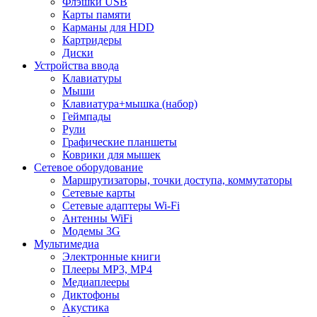
Флэшки USB
Карты памяти
Карманы для HDD
Картридеры
Диски
Устройства ввода
Клавиатуры
Мыши
Клавиатура+мышка (набор)
Геймпады
Рули
Графические планшеты
Коврики для мышек
Сетевое оборудование
Маршрутизаторы, точки доступа, коммутаторы
Сетевые карты
Сетевые адаптеры Wi-Fi
Антенны WiFi
Модемы 3G
Мультимедиа
Электронные книги
Плееры MP3, MP4
Медиаплееры
Диктофоны
Акустика