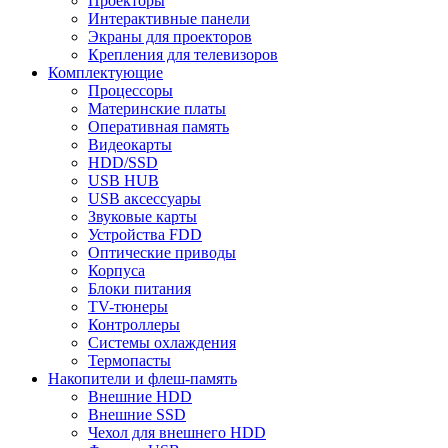
Проекторы
Интерактивные панели
Экраны для проекторов
Крепления для телевизоров
Комплектующие
Процессоры
Материнские платы
Оперативная память
Видеокарты
HDD/SSD
USB HUB
USB аксессуары
Звуковые карты
Устройства FDD
Оптические приводы
Корпуса
Блоки питания
TV-тюнеры
Контроллеры
Системы охлаждения
Термопасты
Накопители и флеш-память
Внешние HDD
Внешние SSD
Чехол для внешнего HDD