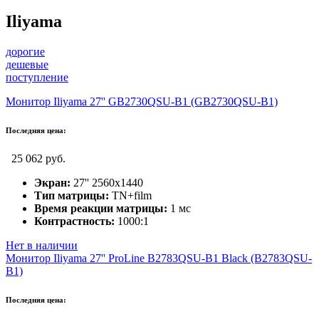
Iliyama
дорогие
дешевые
поступление
Монитор Iliyama 27'' GB2730QSU-B1 (GB2730QSU-B1)
Последняя цена:
25 062 руб.
Экран:
27'' 2560x1440
Тип матрицы:
TN+film
Время реакции матрицы:
1 мс
Контрастность:
1000:1
Нет в наличии
Монитор Iliyama 27'' ProLine B2783QSU-B1 Black (B2783QSU-
B1)
Последняя цена: