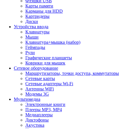
Флэшки USB
Карты памяти
Карманы для HDD
Картридеры
Диски
Устройства ввода
Клавиатуры
Мыши
Клавиатура+мышка (набор)
Геймпады
Рули
Графические планшеты
Коврики для мышек
Сетевое оборудование
Маршрутизаторы, точки доступа, коммутаторы
Сетевые карты
Сетевые адаптеры Wi-Fi
Антенны WiFi
Модемы 3G
Мультимедиа
Электронные книги
Плееры MP3, MP4
Медиаплееры
Диктофоны
Акустика