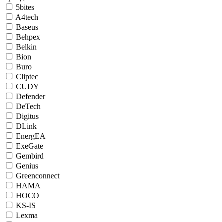
5bites
A4tech
Baseus
Behpex
Belkin
Bion
Buro
Cliptec
CUDY
Defender
DeTech
Digitus
DLink
EnergEA
ExeGate
Gembird
Genius
Greenconnect
HAMA
HOCO
KS-IS
Lexma