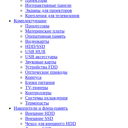
Проекторы
Интерактивные панели
Экраны для проекторов
Крепления для телевизоров
Комплектующие
Процессоры
Материнские платы
Оперативная память
Видеокарты
HDD/SSD
USB HUB
USB аксессуары
Звуковые карты
Устройства FDD
Оптические приводы
Корпуса
Блоки питания
TV-тюнеры
Контроллеры
Системы охлаждения
Термопасты
Накопители и флеш-память
Внешние HDD
Внешние SSD
Чехол для внешнего HDD