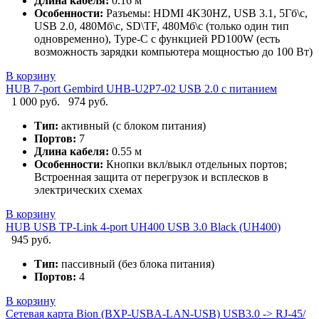
Длина кабеля:
0.16 м
Особенности:
Разъемы: HDMI 4K30HZ, USB 3.1, 5Гб\с,
USB 2.0, 480Мб\с, SD\TF, 480Мб\с (только один тип
одновременно), Type-C с функцией PD100W (есть
возможность зарядки компьютера мощностью до 100 Вт)
В корзину
HUB 7-port Gembird UHB-U2P7-02 USB 2.0 с питанием
1 000 руб.
974 руб.
Тип:
активный (с блоком питания)
Портов:
7
Длина кабеля:
0.55 м
Особенности:
Кнопки вкл/выкл отдельных портов;
Встроенная защита от перегрузок и всплесков в
электрических схемах
В корзину
HUB USB TP-Link 4-port UH400 USB 3.0 Black (UH400)
945 руб.
Тип:
пассивный (без блока питания)
Портов:
4
В корзину
Сетевая карта Bion (BXP-USBA-LAN-USB) USB3.0 -> RJ-45/