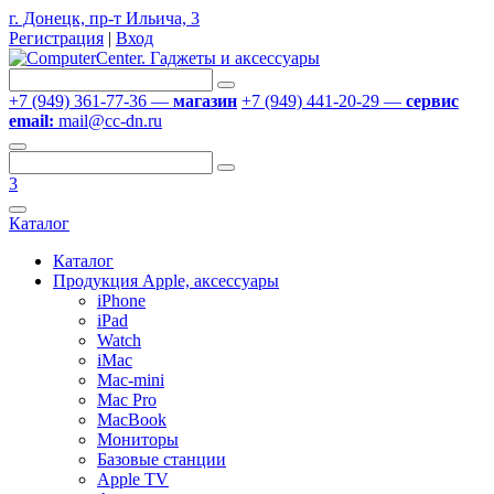
г. Донецк, пр-т Ильича, 3
Регистрация
|
Вход
+7 (949) 361-77-36 —
магазин
+7 (949) 441-20-29 —
сервис
email:
mail@cc-dn.ru
3
Каталог
Каталог
Продукция Apple, аксессуары
iPhone
iPad
Watch
iMac
Mac-mini
Mac Pro
MacBook
Мониторы
Базовые станции
Apple TV