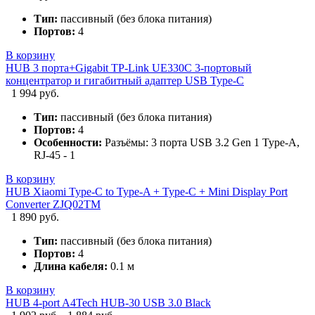
Тип:
пассивный (без блока питания)
Портов:
4
В корзину
HUB 3 порта+Gigabit TP-Link UE330C 3-портовый
концентратор и гигабитный адаптер USB Type-C
1 994 руб.
Тип:
пассивный (без блока питания)
Портов:
4
Особенности:
Разъёмы: 3 порта USB 3.2 Gen 1 Type-A,
RJ-45 - 1
В корзину
HUB Xiaomi Type-C to Type-A + Type-C + Mini Display Port
Converter ZJQ02TM
1 890 руб.
Тип:
пассивный (без блока питания)
Портов:
4
Длина кабеля:
0.1 м
В корзину
HUB 4-port A4Tech HUB-30 USB 3.0 Black