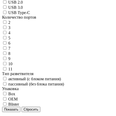
USB 2.0
USB 3.0
USB Type-C
Количество портов
2
3
4
5
6
7
8
9
10
11
Тип разветвителя
активный (с блоком питания)
пассивный (без блока питания)
Упаковка
Box
OEM
Blister