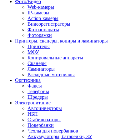
Фото/Видео
Web-камеры
IP-камеры
Action-камеры
Видеорегистраторы
Фотоаппараты
Фоторамки
Принтеры, сканеры, копиры и ламинаторы
Принтеры
МФУ
Копировальные аппараты
Сканеры
Ламинаторы
Расходные материалы
Оргтехника
Факсы
Телефоны
Шредеры
Электропитание
Автоинверторы
ИБП
Стабилизаторы
Повербанки
Чехлы для повербанков
Аккумуляторы, батарейки, ЗУ