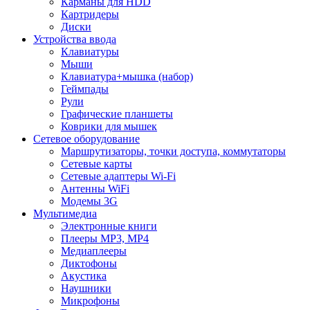
Карманы для HDD
Картридеры
Диски
Устройства ввода
Клавиатуры
Мыши
Клавиатура+мышка (набор)
Геймпады
Рули
Графические планшеты
Коврики для мышек
Сетевое оборудование
Маршрутизаторы, точки доступа, коммутаторы
Сетевые карты
Сетевые адаптеры Wi-Fi
Антенны WiFi
Модемы 3G
Мультимедиа
Электронные книги
Плееры MP3, MP4
Медиаплееры
Диктофоны
Акустика
Наушники
Микрофоны