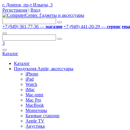
г. Донецк, пр-т Ильича, 3
Регистрация
|
Вход
+7 (949) 361-77-36 —
магазин
+7 (949) 441-20-29 —
сервис
emai
3
Каталог
Каталог
Продукция Apple, аксессуары
iPhone
iPad
Watch
iMac
Mac-mini
Mac Pro
MacBook
Мониторы
Базовые станции
Apple TV
Акустика