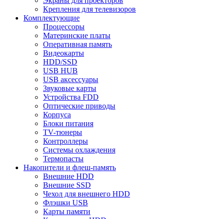
Экраны для проекторов
Крепления для телевизоров
Комплектующие
Процессоры
Материнские платы
Оперативная память
Видеокарты
HDD/SSD
USB HUB
USB аксессуары
Звуковые карты
Устройства FDD
Оптические приводы
Корпуса
Блоки питания
TV-тюнеры
Контроллеры
Системы охлаждения
Термопасты
Накопители и флеш-память
Внешние HDD
Внешние SSD
Чехол для внешнего HDD
Флэшки USB
Карты памяти