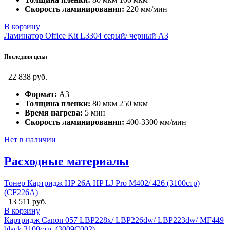
Скорость ламинирования:
220 мм/мин
В корзину
Ламинатор Office Kit L3304 серый/ черный A3
Последняя цена:
22 838 руб.
Формат:
А3
Толщина пленки:
80 мкм 250 мкм
Время нагрева:
5 мин
Скорость ламинирования:
400-3300 мм/мин
Нет в наличии
Расходные материалы
Тонер Картридж HP 26A HP LJ Pro M402/ 426 (3100стр)
(CF226A)
13 511 руб.
В корзину
Картридж Canon 057 LBP228x/ LBP226dw/ LBP223dw/ MF449
black 3100стр. (3009C002)