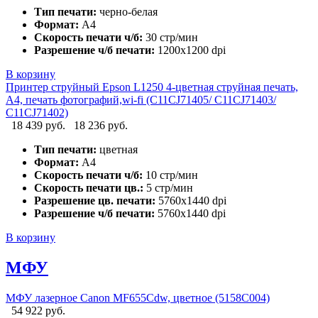
Тип печати:
черно-белая
Формат:
А4
Скорость печати ч/б:
30 стр/мин
Разрешение ч/б печати:
1200x1200 dpi
В корзину
Принтер струйный Epson L1250 4-цветная струйная печать,
A4, печать фотографий,wi-fi (C11CJ71405/ C11CJ71403/
C11CJ71402)
18 439 руб.
18 236 руб.
Тип печати:
цветная
Формат:
А4
Скорость печати ч/б:
10 стр/мин
Скорость печати цв.:
5 стр/мин
Разрешение цв. печати:
5760x1440 dpi
Разрешение ч/б печати:
5760x1440 dpi
В корзину
МФУ
МФУ лазерное Canon MF655Cdw, цветное (5158C004)
54 922 руб.