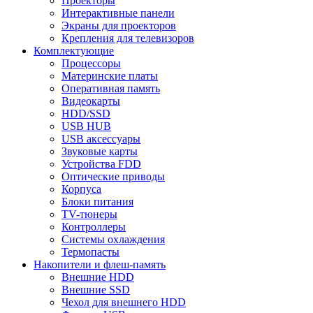
Проекторы
Интерактивные панели
Экраны для проекторов
Крепления для телевизоров
Комплектующие
Процессоры
Материнские платы
Оперативная память
Видеокарты
HDD/SSD
USB HUB
USB аксессуары
Звуковые карты
Устройства FDD
Оптические приводы
Корпуса
Блоки питания
TV-тюнеры
Контроллеры
Системы охлаждения
Термопасты
Накопители и флеш-память
Внешние HDD
Внешние SSD
Чехол для внешнего HDD