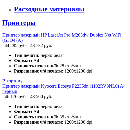
Расходные материалы
Принтеры
Принтер лазерный HP LaserJet Pro M203dw Duplex Net WiFi
(G3Q47A)
44 285 руб.
43 782 руб.
Тип печати:
черно-белая
Формат:
А4
Скорость печати ч/б:
28 стр/мин
Разрешение ч/б печати:
1200x1200 dpi
В корзину
Принтер лазерный Kyocera Ecosys P2235dn (1102RV3NL0) A4
черный
46 176 руб.
43 560 руб.
Тип печати:
черно-белая
Формат:
А4
Скорость печати ч/б:
35 стр/мин
Разрешение ч/б печати:
1200x1200 dpi