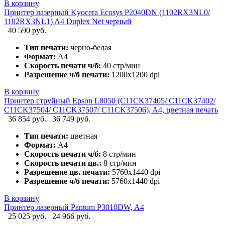
В корзину
Принтер лазерный Kyocera Ecosys P2040DN (1102RX3NL0/
1102RX3NL1) A4 Duplex Net черный
40 590 руб.
Тип печати:
черно-белая
Формат:
А4
Скорость печати ч/б:
40 стр/мин
Разрешение ч/б печати:
1200x1200 dpi
В корзину
Принтер струйный Epson L8050 (C11CK37405/ C11CK37402/
C11CK37504/ C11CK37507/ C11CK37506), A4, цветная печать
36 854 руб.
36 749 руб.
Тип печати:
цветная
Формат:
А4
Скорость печати ч/б:
8 стр/мин
Скорость печати цв.:
8 стр/мин
Разрешение цв. печати:
5760x1440 dpi
Разрешение ч/б печати:
5760x1440 dpi
В корзину
Принтер лазерный Pantum P3010DW, A4
25 025 руб.
24 966 руб.