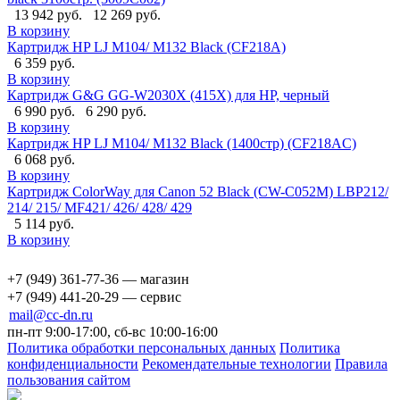
13 942 руб.
12 269 руб.
В корзину
Картридж HP LJ M104/ M132 Black (CF218A)
6 359 руб.
В корзину
Картридж G&G GG-W2030X (415X) для HP, черный
6 990 руб.
6 290 руб.
В корзину
Картридж HP LJ M104/ M132 Black (1400стр) (CF218AC)
6 068 руб.
В корзину
Картридж ColorWay для Canon 52 Black (CW-C052M) LBP212/
214/ 215/ MF421/ 426/ 428/ 429
5 114 руб.
В корзину
+7 (949) 361-77-36 — магазин
+7 (949) 441-20-29 — сервис
mail@cc-dn.ru
пн-пт 9:00-17:00, сб-вс 10:00-16:00
Политика обработки персональных данных
Политика
конфиденциальности
Рекомендательные технологии
Правила
пользования сайтом