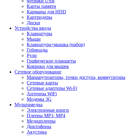
Флэшки USB
Карты памяти
Карманы для HDD
Картридеры
Диски
Устройства ввода
Клавиатуры
Мыши
Клавиатура+мышка (набор)
Геймпады
Рули
Графические планшеты
Коврики для мышек
Сетевое оборудование
Маршрутизаторы, точки доступа, коммутаторы
Сетевые карты
Сетевые адаптеры Wi-Fi
Антенны WiFi
Модемы 3G
Мультимедиа
Электронные книги
Плееры MP3, MP4
Медиаплееры
Диктофоны
Акустика