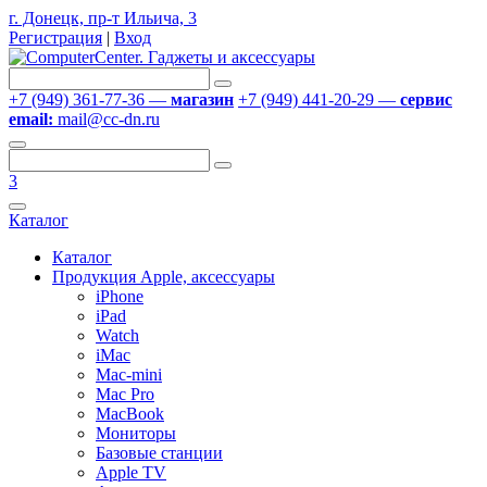
г. Донецк, пр-т Ильича, 3
Регистрация
|
Вход
+7 (949) 361-77-36 —
магазин
+7 (949) 441-20-29 —
сервис
email:
mail@cc-dn.ru
3
Каталог
Каталог
Продукция Apple, аксессуары
iPhone
iPad
Watch
iMac
Mac-mini
Mac Pro
MacBook
Мониторы
Базовые станции
Apple TV