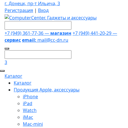
г. Донецк, пр-т Ильича, 3
Регистрация
|
Вход
+7 (949) 361-77-36 —
магазин
+7 (949) 441-20-29 —
сервис
email:
mail@cc-dn.ru
3
Каталог
Каталог
Продукция Apple, аксессуары
iPhone
iPad
Watch
iMac
Mac-mini