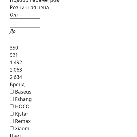
Розничная цена
От
До
350
921
1 492
2 063
2 634
Бренд
Baseus
Fshang
HOCO
Kjstar
Remax
Xiaomi
Цвет