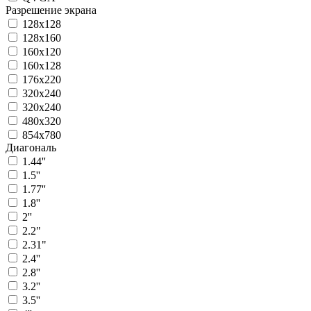
Разрешение экрана
128x128
128x160
160x120
160x128
176x220
320x240
320x240
480x320
854x780
Диагональ
1.44''
1.5''
1.77''
1.8''
2''
2.2"
2.31"
2.4''
2.8''
3.2''
3.5''