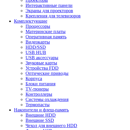
Проекторы
Интерактивные панели
Экраны для проекторов
Крепления для телевизоров
Комплектующие
Процессоры
Материнские платы
Оперативная память
Видеокарты
HDD/SSD
USB HUB
USB аксессуары
Звуковые карты
Устройства FDD
Оптические приводы
Корпуса
Блоки питания
TV-тюнеры
Контроллеры
Системы охлаждения
Термопасты
Накопители и флеш-память
Внешние HDD
Внешние SSD
Чехол для внешнего HDD