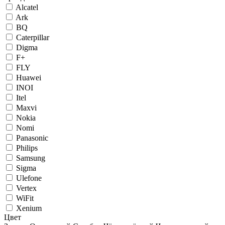
Alcatel
Ark
BQ
Caterpillar
Digma
F+
FLY
Huawei
INOI
Itel
Maxvi
Nokia
Nomi
Panasonic
Philips
Samsung
Sigma
Ulefone
Vertex
WiFit
Xenium
Цвет