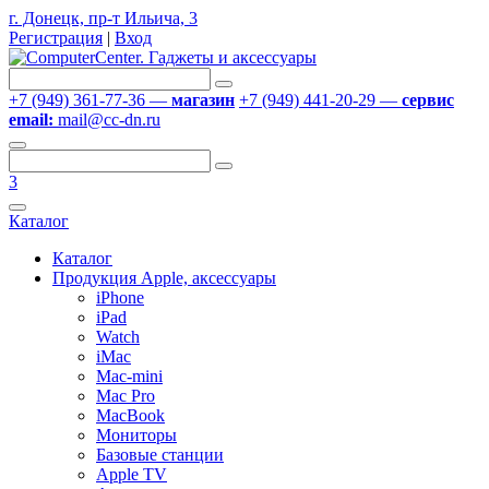
г. Донецк, пр-т Ильича, 3
Регистрация
|
Вход
+7 (949) 361-77-36 —
магазин
+7 (949) 441-20-29 —
сервис
email:
mail@cc-dn.ru
3
Каталог
Каталог
Продукция Apple, аксессуары
iPhone
iPad
Watch
iMac
Mac-mini
Mac Pro
MacBook
Мониторы
Базовые станции
Apple TV