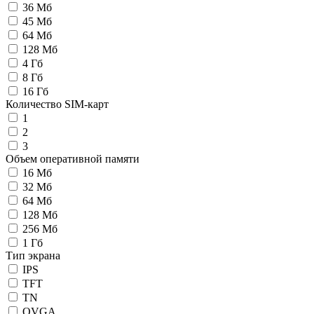
36 Мб
45 Мб
64 Мб
128 Мб
4 Гб
8 Гб
16 Гб
Количество SIM-карт
1
2
3
Объем оперативной памяти
16 Мб
32 Мб
64 Мб
128 Мб
256 Мб
1 Гб
Тип экрана
IPS
TFT
TN
QVGA