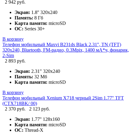
2 942 руб.
Экран:
1.8'' 320x240
Память:
8 Гб
Карта памяти:
microSD
ОС:
Series 30+
В корзину
Телефон мобильный Maxvi B231ds Black 2.31'', TN (TFT)
320x240, Bluetooth, FM-радио, 0.3Mpix, 1400 мА*ч, фонарик,
2-Sim
2 893 руб.
Экран:
2.31" 320x240
Память:
32 Мб
Карта памяти:
microSD
В корзину
Телефон мобильный Xenium X718 черный 2Sim 1.77'' TFT
(CTX718BK/ 00)
2 370 руб.
2 123 руб.
Экран:
1.77'' 128x160
Карта памяти:
microSD
ОС:
Thread-X