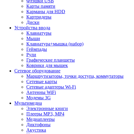
Флэшки USB
Карты памяти
Карманы для HDD
Картридеры
Диски
Устройства ввода
Клавиатуры
Мыши
Клавиатура+мышка (набор)
Геймпады
Рули
Графические планшеты
Коврики для мышек
Сетевое оборудование
Маршрутизаторы, точки доступа, коммутаторы
Сетевые карты
Сетевые адаптеры Wi-Fi
Антенны WiFi
Модемы 3G
Мультимедиа
Электронные книги
Плееры MP3, MP4
Медиаплееры
Диктофоны
Акустика