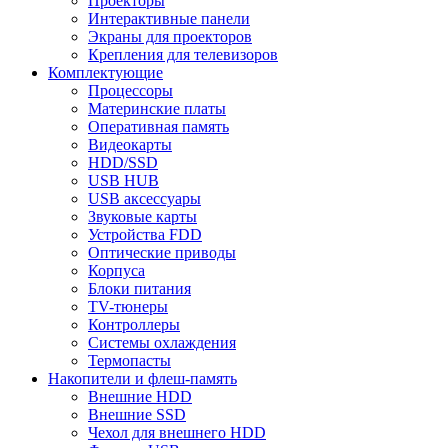
Проекторы
Интерактивные панели
Экраны для проекторов
Крепления для телевизоров
Комплектующие
Процессоры
Материнские платы
Оперативная память
Видеокарты
HDD/SSD
USB HUB
USB аксессуары
Звуковые карты
Устройства FDD
Оптические приводы
Корпуса
Блоки питания
TV-тюнеры
Контроллеры
Системы охлаждения
Термопасты
Накопители и флеш-память
Внешние HDD
Внешние SSD
Чехол для внешнего HDD