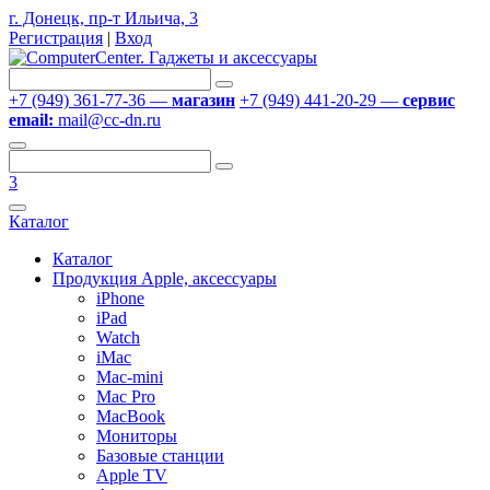
г. Донецк, пр-т Ильича, 3
Регистрация
|
Вход
+7 (949) 361-77-36 —
магазин
+7 (949) 441-20-29 —
сервис
email:
mail@cc-dn.ru
3
Каталог
Каталог
Продукция Apple, аксессуары
iPhone
iPad
Watch
iMac
Mac-mini
Mac Pro
MacBook
Мониторы
Базовые станции
Apple TV