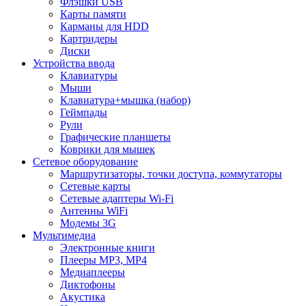
Флэшки USB
Карты памяти
Карманы для HDD
Картридеры
Диски
Устройства ввода
Клавиатуры
Мыши
Клавиатура+мышка (набор)
Геймпады
Рули
Графические планшеты
Коврики для мышек
Сетевое оборудование
Маршрутизаторы, точки доступа, коммутаторы
Сетевые карты
Сетевые адаптеры Wi-Fi
Антенны WiFi
Модемы 3G
Мультимедиа
Электронные книги
Плееры MP3, MP4
Медиаплееры
Диктофоны
Акустика