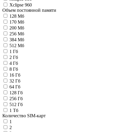
Xclipse 960
Объем постоянной памяти
128 Мб
170 Мб
200 Мб
256 Мб
384 Мб
512 Мб
1 Гб
2 Гб
4 Гб
8 Гб
16 Гб
32 Гб
64 Гб
128 Гб
256 Гб
512 Гб
1 Тб
Количество SIM-карт
1
2