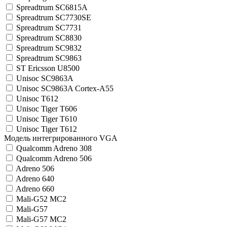
Spreadtrum SC6815A
Spreadtrum SC7730SE
Spreadtrum SC7731
Spreadtrum SC8830
Spreadtrum SC9832
Spreadtrum SC9863
ST Ericsson U8500
Unisoc SC9863A
Unisoc SC9863A Cortex-A55
Unisoc T612
Unisoc Tiger T606
Unisoc Tiger T610
Unisoc Tiger T612
Модель интегрированного VGA
Qualcomm Adreno 308
Qualcomm Adreno 506
Adreno 506
Adreno 640
Adreno 660
Mali-G52 MC2
Mali-G57
Mali-G57 MC2