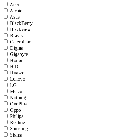
Acer
Alcatel
Asus
BlackBerry
Blackview
Bravis
Caterpillar
Digma
Gigabyte
Honor
HTC
Huawei
Lenovo
LG
Meizu
Nothing
OnePlus
Oppo
Philips
Realme
Samsung
Sigma