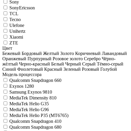
Sony
SonyEricsson
TCL
Tecno
Ulefone
Unihertz
Xiaomi
ZTE
Цвет
Бежевый
Бордовый
Желтый
Золото
Коричневый
Лавандовый
Оранжевый
Пурпурный
Розовое золото
Серебро
Чёрно-
жёлтый
Черно-красный
Белый
Черный
Серый
Тёмно-серый
Синий
Фиолетовый
Красный
Зеленый
Розовый
Голубой
Модель процессора
Qualcomm Snapdragon 660
Exynos 1280
Samsung Exynos 9810
MediaTek Dimensity 810
MediaTek Helio G35
MediaTek Helio G96
MediaTek Helio P35 (MT6765)
Qualcomm Snapdragon 410
Qualcomm Snapdragon 680