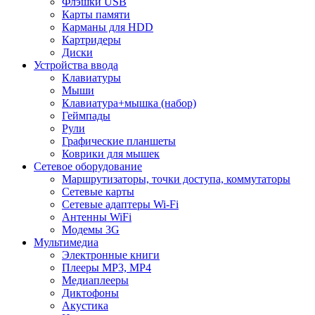
Флэшки USB
Карты памяти
Карманы для HDD
Картридеры
Диски
Устройства ввода
Клавиатуры
Мыши
Клавиатура+мышка (набор)
Геймпады
Рули
Графические планшеты
Коврики для мышек
Сетевое оборудование
Маршрутизаторы, точки доступа, коммутаторы
Сетевые карты
Сетевые адаптеры Wi-Fi
Антенны WiFi
Модемы 3G
Мультимедиа
Электронные книги
Плееры MP3, MP4
Медиаплееры
Диктофоны
Акустика