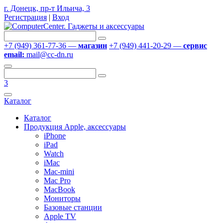
г. Донецк, пр-т Ильича, 3
Регистрация
|
Вход
+7 (949) 361-77-36 —
магазин
+7 (949) 441-20-29 —
сервис
email:
mail@cc-dn.ru
3
Каталог
Каталог
Продукция Apple, аксессуары
iPhone
iPad
Watch
iMac
Mac-mini
Mac Pro
MacBook
Мониторы
Базовые станции
Apple TV