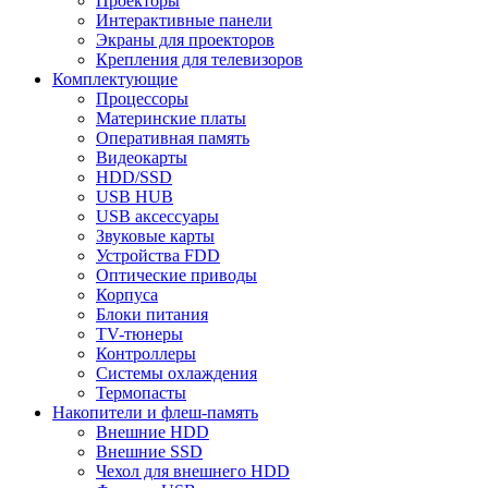
Проекторы
Интерактивные панели
Экраны для проекторов
Крепления для телевизоров
Комплектующие
Процессоры
Материнские платы
Оперативная память
Видеокарты
HDD/SSD
USB HUB
USB аксессуары
Звуковые карты
Устройства FDD
Оптические приводы
Корпуса
Блоки питания
TV-тюнеры
Контроллеры
Системы охлаждения
Термопасты
Накопители и флеш-память
Внешние HDD
Внешние SSD
Чехол для внешнего HDD