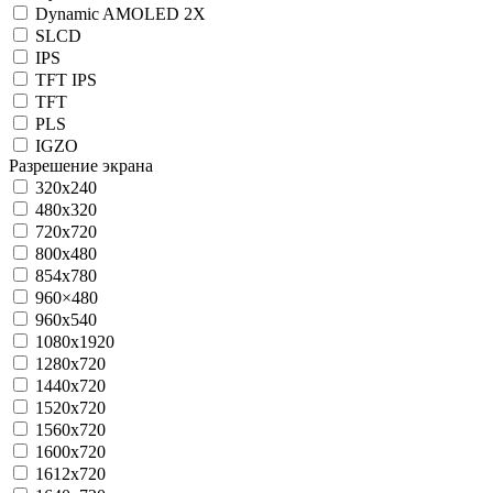
Dynamic AMOLED 2X
SLCD
IPS
TFT IPS
TFT
PLS
IGZO
Разрешение экрана
320x240
480x320
720x720
800x480
854x780
960×480
960x540
1080x1920
1280x720
1440х720
1520x720
1560x720
1600x720
1612x720