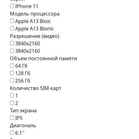
iPhone 11
Модель процессора
Apple A13 Bioic
Apple A13 Bionic
Разрешение (видео)
3840x2160
3840x2160
Объем постоянной памяти
64 Гб
128 Гб
256 Гб
Количество SIM-карт
1
2
Тип экрана
IPS
Диагональ
6.1''