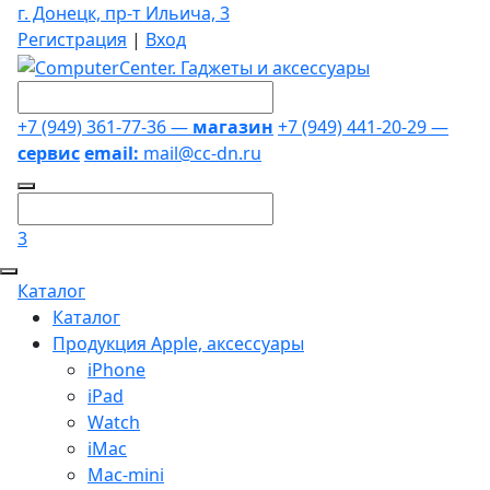
г. Донецк, пр-т Ильича, 3
Регистрация
|
Вход
+7 (949) 361-77-36 —
магазин
+7 (949) 441-20-29 —
сервис
email:
mail@cc-dn.ru
3
Каталог
Каталог
Продукция Apple, аксессуары
iPhone
iPad
Watch
iMac
Mac-mini