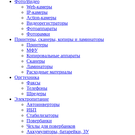
Фото/Видео
Web-камеры
IP-камеры
Action-камеры
Видеорегистраторы
Фотоаппараты
Фоторамки
Принтеры, сканеры, копиры и ламинаторы
Принтеры
МФУ
Копировальные аппараты
Сканеры
Ламинаторы
Расходные материалы
Оргтехника
Факсы
Телефоны
Шредеры
Электропитание
Автоинверторы
ИБП
Стабилизаторы
Повербанки
Чехлы для повербанков
Аккумуляторы, батарейки, ЗУ