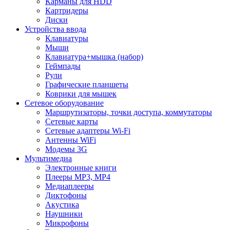
Карманы для HDD
Картридеры
Диски
Устройства ввода
Клавиатуры
Мыши
Клавиатура+мышка (набор)
Геймпады
Рули
Графические планшеты
Коврики для мышек
Сетевое оборудование
Маршрутизаторы, точки доступа, коммутаторы
Сетевые карты
Сетевые адаптеры Wi-Fi
Антенны WiFi
Модемы 3G
Мультимедиа
Электронные книги
Плееры MP3, MP4
Медиаплееры
Диктофоны
Акустика
Наушники
Микрофоны