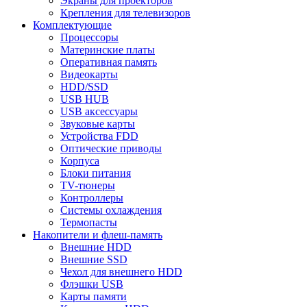
Экраны для проекторов
Крепления для телевизоров
Комплектующие
Процессоры
Материнские платы
Оперативная память
Видеокарты
HDD/SSD
USB HUB
USB аксессуары
Звуковые карты
Устройства FDD
Оптические приводы
Корпуса
Блоки питания
TV-тюнеры
Контроллеры
Системы охлаждения
Термопасты
Накопители и флеш-память
Внешние HDD
Внешние SSD
Чехол для внешнего HDD
Флэшки USB
Карты памяти