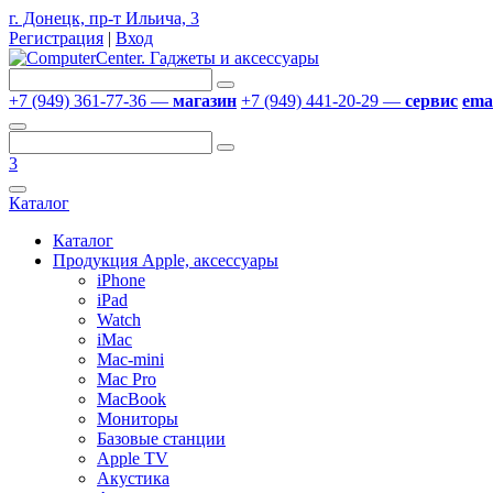
г. Донецк, пр-т Ильича, 3
Регистрация
|
Вход
+7 (949) 361-77-36 —
магазин
+7 (949) 441-20-29 —
сервис
emai
3
Каталог
Каталог
Продукция Apple, аксессуары
iPhone
iPad
Watch
iMac
Mac-mini
Mac Pro
MacBook
Мониторы
Базовые станции
Apple TV
Акустика