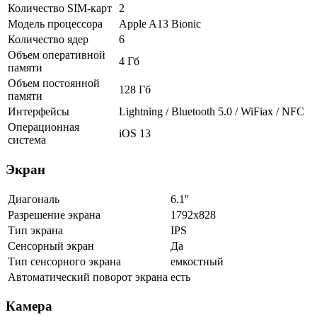
Количество SIM-карт
2
Модель процессора
Apple A13 Bionic
Количество ядер
6
Объем оперативной
4 Гб
памяти
Объем постоянной
128 Гб
памяти
Интерфейсы
Lightning / Bluetooth 5.0 / WiFiax / NFC
Операционная
iOS 13
система
Экран
Диагональ
6.1''
Разрешение экрана
1792x828
Тип экрана
IPS
Сенсорный экран
Да
Тип сенсорного экрана
емкостный
Автоматический поворот экрана
есть
Камера