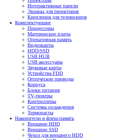
Проекторы
Интерактивные панели
Экраны для проекторов
Крепления для телевизоров
Комплектующие
Процессоры
Материнские платы
Оперативная память
Видеокарты
HDD/SSD
USB HUB
USB аксессуары
Звуковые карты
Устройства FDD
Оптические приводы
Корпуса
Блоки питания
TV-тюнеры
Контроллеры
Системы охлаждения
Термопасты
Накопители и флеш-память
Внешние HDD
Внешние SSD
Чехол для внешнего HDD