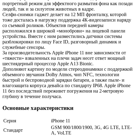
портретный режим для эффектного размытия фона как позади
людей, так и за силуэтом животных в кадре.
Селфи-снимки гаджет делает на 12 МП фронталку, которой
тоже досталась в нагрузку поддержка 4К-видеозаписи наряду
со съемкой роликов. Объектив передней камеры
расположился в широкой «моноброви» на лицевой панели
устройства. Вместе с ним разместились датчики системы
разблокировки по лицу Face ID, разговорный динамик и
служебные сенсоры.
За производительность Apple iPhone 11 вне зависимости от
«тяжести» взваленных на плечи задач несет ответ мощный
шестиядерный процессор Apple A13 Bionic.
Дополняют картину по модели стереодинамики с поддержкой
объемного звучания Dolby Atmos, чип NFC, технологии
быстрой и беспроводной зарядки батареи, а также пыле- и
влагозащита корпуса девайса по стандарту IP68. Apple iPhone
11 без последствий переживет погружения на 2-метровую
глубину в течение получаса.
Основные характеристики
Серия
iPhone 11
GSM 900/1800/1900, 3G, 4G LTE, LTE-
Стандарт
A, VoLTE