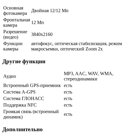
Основная
Двойная 12/12 Мп
фотокамера
Фронтальная
12 Мп
камера
Разрешение
3840x2160
(видео)
Функции
автофокус, оптическая стабилизация, режим
камеры
макросъемки, оптический Zoom 2x
Другие функции
MP3, AAC, WAV, WMA,
Аудио
стереодинамики
Встроенный GPS-приемник
есть
Cистема A-GPS
есть
Система ГЛОНАСС
есть
Поддержка NFC
есть
Громкая связь (встроенный
есть
динамик)
Дополнительно