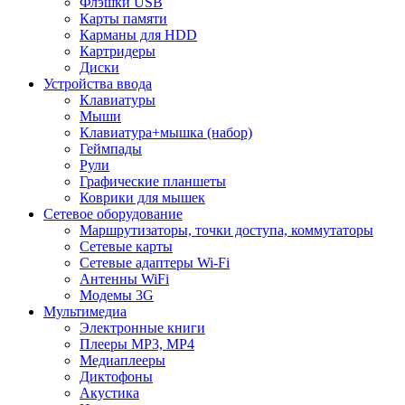
Флэшки USB
Карты памяти
Карманы для HDD
Картридеры
Диски
Устройства ввода
Клавиатуры
Мыши
Клавиатура+мышка (набор)
Геймпады
Рули
Графические планшеты
Коврики для мышек
Сетевое оборудование
Маршрутизаторы, точки доступа, коммутаторы
Сетевые карты
Сетевые адаптеры Wi-Fi
Антенны WiFi
Модемы 3G
Мультимедиа
Электронные книги
Плееры MP3, MP4
Медиаплееры
Диктофоны
Акустика