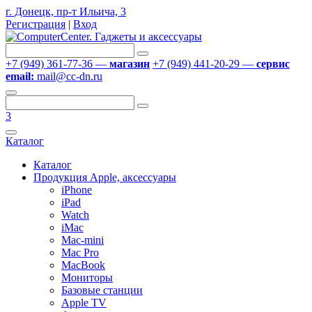
г. Донецк, пр-т Ильича, 3
Регистрация
|
Вход
+7 (949) 361-77-36 —
магазин
+7 (949) 441-20-29 —
сервис
email:
mail@cc-dn.ru
3
Каталог
Каталог
Продукция Apple, аксессуары
iPhone
iPad
Watch
iMac
Mac-mini
Mac Pro
MacBook
Мониторы
Базовые станции
Apple TV