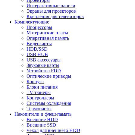
Проекторы
Интерактивные панели
Экраны для проекторов
Крепления для телевизоров
Комплектующие
Процессоры
Материнские платы
Оперативная память
Видеокарты
HDD/SSD
USB HUB
USB аксессуары
Звуковые карты
Устройства FDD
Оптические приводы
Корпуса
Блоки питания
TV-тюнеры
Контроллеры
Системы охлаждения
Термопасты
Накопители и флеш-память
Внешние HDD
Внешние SSD
Чехол для внешнего HDD