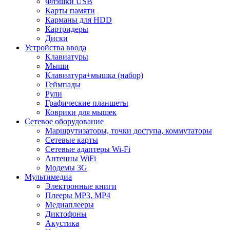
Флэшки USB
Карты памяти
Карманы для HDD
Картридеры
Диски
Устройства ввода
Клавиатуры
Мыши
Клавиатура+мышка (набор)
Геймпады
Рули
Графические планшеты
Коврики для мышек
Сетевое оборудование
Маршрутизаторы, точки доступа, коммутаторы
Сетевые карты
Сетевые адаптеры Wi-Fi
Антенны WiFi
Модемы 3G
Мультимедиа
Электронные книги
Плееры MP3, MP4
Медиаплееры
Диктофоны
Акустика