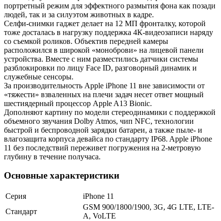
портретный режим для эффектного размытия фона как позади
людей, так и за силуэтом животных в кадре.
Селфи-снимки гаджет делает на 12 МП фронталку, которой
тоже досталась в нагрузку поддержка 4К-видеозаписи наряду
со съемкой роликов. Объектив передней камеры
расположился в широкой «моноброви» на лицевой панели
устройства. Вместе с ним разместились датчики системы
разблокировки по лицу Face ID, разговорный динамик и
служебные сенсоры.
За производительность Apple iPhone 11 вне зависимости от
«тяжести» взваленных на плечи задач несет ответ мощный
шестиядерный процессор Apple A13 Bionic.
Дополняют картину по модели стереодинамики с поддержкой
объемного звучания Dolby Atmos, чип NFC, технологии
быстрой и беспроводной зарядки батареи, а также пыле- и
влагозащита корпуса девайса по стандарту IP68. Apple iPhone
11 без последствий переживет погружения на 2-метровую
глубину в течение получаса.
Основные характеристики
Серия
iPhone 11
GSM 900/1800/1900, 3G, 4G LTE, LTE-
Стандарт
A, VoLTE