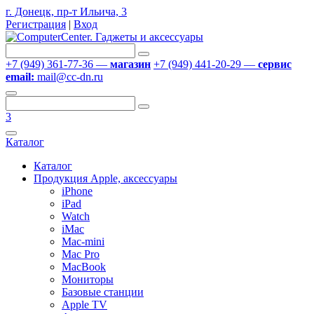
г. Донецк, пр-т Ильича, 3
Регистрация
|
Вход
+7 (949) 361-77-36 —
магазин
+7 (949) 441-20-29 —
сервис
email:
mail@cc-dn.ru
3
Каталог
Каталог
Продукция Apple, аксессуары
iPhone
iPad
Watch
iMac
Mac-mini
Mac Pro
MacBook
Мониторы
Базовые станции
Apple TV