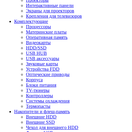
Проекторы
Интерактивные панели
Экраны для проекторов
Крепления для телевизоров
Комплектующие
Процессоры
Материнские платы
Оперативная память
Видеокарты
HDD/SSD
USB HUB
USB аксессуары
Звуковые карты
Устройства FDD
Оптические приводы
Корпуса
Блоки питания
TV-тюнеры
Контроллеры
Системы охлаждения
Термопасты
Накопители и флеш-память
Внешние HDD
Внешние SSD
Чехол для внешнего HDD