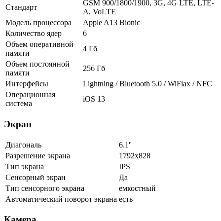
GSM 900/1800/1900, 3G, 4G LTE, LTE-
Стандарт
A, VoLTE
Модель процессора
Apple A13 Bionic
Количество ядер
6
Объем оперативной
4 Гб
памяти
Объем постоянной
256 Гб
памяти
Интерфейсы
Lightning / Bluetooth 5.0 / WiFiax / NFC
Операционная
iOS 13
система
Экран
Диагональ
6.1''
Разрешение экрана
1792x828
Тип экрана
IPS
Сенсорный экран
Да
Тип сенсорного экрана
емкостный
Автоматический поворот экрана
есть
Камера