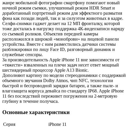
жанре мобильной фотографии смартфону помогают новый
ночной режим съемки, улучшенный режим HDR Smart и
доработанный портретный режим для эффектного размытия
фона как позади людей, так и за силуэтом животных в кадре.
Селфи-снимки гаджет делает на 12 МП фронталку, которой
тоже досталась в нагрузку поддержка 4К-видеозаписи наряду
со съемкой роликов. Объектив передней камеры
расположился в широкой «моноброви» на лицевой панели
устройства. Вместе с ним разместились датчики системы
разблокировки по лицу Face ID, разговорный динамик и
служебные сенсоры.
За производительность Apple iPhone 11 вне зависимости от
«тяжести» взваленных на плечи задач несет ответ мощный
шестиядерный процессор Apple A13 Bionic.
Дополняют картину по модели стереодинамики с поддержкой
объемного звучания Dolby Atmos, чип NFC, технологии
быстрой и беспроводной зарядки батареи, а также пыле- и
влагозащита корпуса девайса по стандарту IP68. Apple iPhone
11 без последствий переживет погружения на 2-метровую
глубину в течение получаса.
Основные характеристики
Серия
iPhone 11