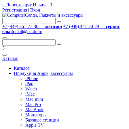
г. Донецк, пр-т Ильича, 3
Регистрация
|
Вход
+7 (949) 361-77-36 —
магазин
+7 (949) 441-20-29 —
сервис
email:
mail@cc-dn.ru
3
Каталог
Каталог
Продукция Apple, аксессуары
iPhone
iPad
Watch
iMac
Mac-mini
Mac Pro
MacBook
Мониторы
Базовые станции
Apple TV