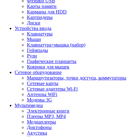
Флэшки USB
Карты памяти
Карманы для HDD
Картридеры
Диски
Устройства ввода
Клавиатуры
Мыши
Клавиатура+мышка (набор)
Геймпады
Рули
Графические планшеты
Коврики для мышек
Сетевое оборудование
Маршрутизаторы, точки доступа, коммутаторы
Сетевые карты
Сетевые адаптеры Wi-Fi
Антенны WiFi
Модемы 3G
Мультимедиа
Электронные книги
Плееры MP3, MP4
Медиаплееры
Диктофоны
Акустика