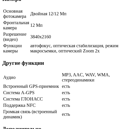
Основная
Двойная 12/12 Мп
фотокамера
Фронтальная
12 Мп
камера
Разрешение
3840x2160
(видео)
Функции
автофокус, оптическая стабилизация, режим
камеры
макросъемки, оптический Zoom 2x
Другие функции
MP3, AAC, WAV, WMA,
Аудио
стереодинамики
Встроенный GPS-приемник
есть
Cистема A-GPS
есть
Система ГЛОНАСС
есть
Поддержка NFC
есть
Громкая связь (встроенный
есть
динамик)
Дополнительно