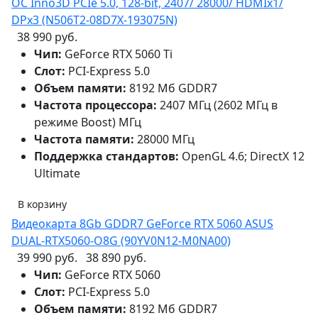
OC Inno3D PCIe 5.0, 128-bit, 2407/ 28000/ HDMIx1/
DPx3 (N506T2-08D7X-193075N)
38 990 руб.
Чип:
GeForce RTX 5060 Ti
Слот:
PCI-Express 5.0
Объем памяти:
8192 Мб GDDR7
Частота процессора:
2407 МГц (2602 МГц в
режиме Boost) МГц
Частота памяти:
28000 МГц
Поддержка стандартов:
OpenGL 4.6; DirectX 12
Ultimate
В корзину
Видеокарта 8Gb GDDR7 GeForce RTX 5060 ASUS
DUAL-RTX5060-O8G (90YV0N12-M0NA00)
39 990 руб.
38 890 руб.
Чип:
GeForce RTX 5060
Слот:
PCI-Express 5.0
Объем памяти:
8192 Мб GDDR7