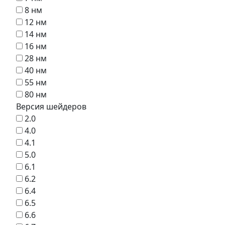
8 нм
12 нм
14 нм
16 нм
28 нм
40 нм
55 нм
80 нм
Версия шейдеров
2.0
4.0
4.1
5.0
6.1
6.2
6.4
6.5
6.6