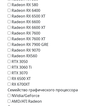
Radeon RX 580
Radeon RX 6400
Radeon RX 6500 XT
Radeon RX 6600
Radeon RX 6600 XT
Radeon RX 7600
Radeon RX 7600 XT
Radeon RX 7900 GRE
Radeon RX 9070
Radeon RX560
RTX 3050
RTX 3060 Ti
RTX 3070
RX 6500 XT
RX 6700XT
Семейство графического процессора
NVidia/GeForce
AMD/ATI Radeon