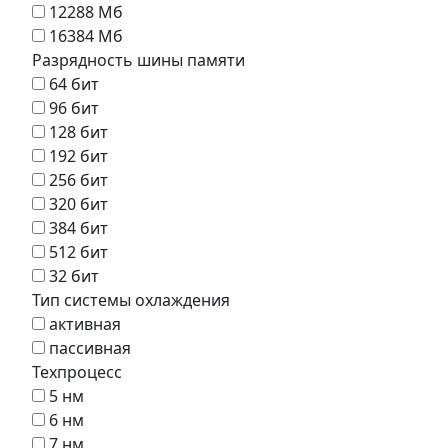
12288 Мб
16384 Мб
Разрядность шины памяти
64 бит
96 бит
128 бит
192 бит
256 бит
320 бит
384 бит
512 бит
32 бит
Тип системы охлаждения
активная
пассивная
Техпроцесс
5 нм
6 нм
7 нм