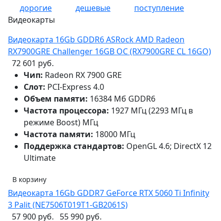
дорогие
дешевые
поступление
Видеокарты
Видеокарта 16Gb GDDR6 ASRock AMD Radeon
RX7900GRE Challenger 16GB OC (RX7900GRE CL 16GO)
72 601 руб.
Чип:
Radeon RX 7900 GRE
Слот:
PCI-Express 4.0
Объем памяти:
16384 Мб GDDR6
Частота процессора:
1927 МГц (2293 МГц в
режиме Boost) МГц
Частота памяти:
18000 МГц
Поддержка стандартов:
OpenGL 4.6; DirectX 12
Ultimate
В корзину
Видеокарта 16Gb GDDR7 GeForce RTX 5060 Ti Infinity
3 Palit (NE7506T019T1-GB2061S)
57 900 руб.
55 990 руб.