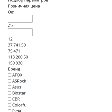
Розничная цена
От
До
12
37 741.50
75 471
113 200.50
150 930
Бренд
AFOX
ASRock
Asus
Biostar
CBR
Colorful
Evga