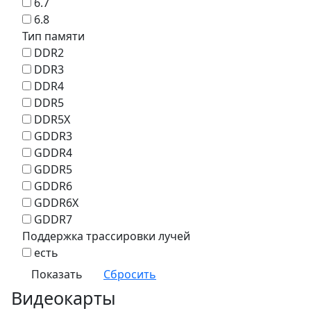
6.7
6.8
Тип памяти
DDR2
DDR3
DDR4
DDR5
DDR5X
GDDR3
GDDR4
GDDR5
GDDR6
GDDR6X
GDDR7
Поддержка трассировки лучей
есть
Видеокарты