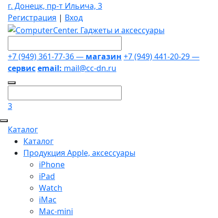
г. Донецк, пр-т Ильича, 3
Регистрация
|
Вход
+7 (949) 361-77-36 —
магазин
+7 (949) 441-20-29 —
сервис
email:
mail@cc-dn.ru
3
Каталог
Каталог
Продукция Apple, аксессуары
iPhone
iPad
Watch
iMac
Mac-mini