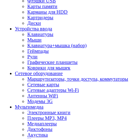
Флэшки USB
Карты памяти
Карманы для HDD
Картридеры
Диски
Устройства ввода
Клавиатуры
Мыши
Клавиатура+мышка (набор)
Геймпады
Рули
Графические планшеты
Коврики для мышек
Сетевое оборудование
Маршрутизаторы, точки доступа, коммутаторы
Сетевые карты
Сетевые адаптеры Wi-Fi
Антенны WiFi
Модемы 3G
Мультимедиа
Электронные книги
Плееры MP3, MP4
Медиаплееры
Диктофоны
Акустика