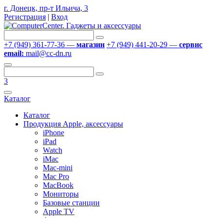
г. Донецк, пр-т Ильича, 3
Регистрация
|
Вход
+7 (949) 361-77-36 —
магазин
+7 (949) 441-20-29 —
сервис
email:
mail@cc-dn.ru
3
Каталог
Каталог
Продукция Apple, аксессуары
iPhone
iPad
Watch
iMac
Mac-mini
Mac Pro
MacBook
Мониторы
Базовые станции
Apple TV