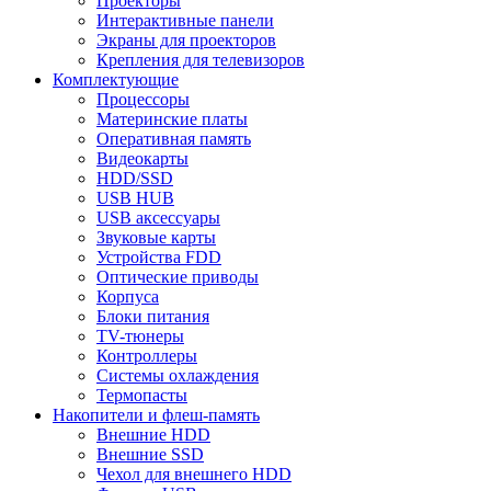
Проекторы
Интерактивные панели
Экраны для проекторов
Крепления для телевизоров
Комплектующие
Процессоры
Материнские платы
Оперативная память
Видеокарты
HDD/SSD
USB HUB
USB аксессуары
Звуковые карты
Устройства FDD
Оптические приводы
Корпуса
Блоки питания
TV-тюнеры
Контроллеры
Системы охлаждения
Термопасты
Накопители и флеш-память
Внешние HDD
Внешние SSD
Чехол для внешнего HDD