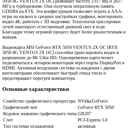
5050 8G VENTUS 2X OC] развивает частоту 2317 Мц и 2617
МГц в турборежиме. Она получила оперативную память
GDDR6 на 8 ГБ. Эта конфигурация позволяет играть в ААА-
игры на низких и средних настройках графики, монтировать
видео 4К, работать с 3D моделями. Технология трассировки
лучей имитирует естественный дневной свет в игре.
Благодаря этому игровой процесс будет более реалистичным и
живым.
Видеокарта MSI GeForce RTX 5050 VENTUS 2X OC [RTX
5050 8G VENTUS 2X OC] способна транслировать видео в
разрешении до 8K Ultra HD. Одновременно карта может
подключаться к четырем мониторам через порты DisplayPort и
HDMI. Активная воздушная система охлаждения с двумя
вентиляторами обеспечивает быстрый отвод тепла и
предотвращает перегрев компьютера.
Основные характеристики
Семейство графического процессора
NVidia/GeForce
Графический чип
GeForce RTX 5050
Кодовое название графического чипа
GB207
Слот
PCI-Express 5.0
Тип системы охлаждения
активная