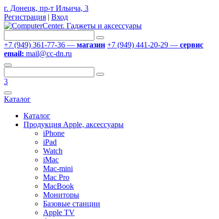
г. Донецк, пр-т Ильича, 3
Регистрация
|
Вход
+7 (949) 361-77-36 —
магазин
+7 (949) 441-20-29 —
сервис
email:
mail@cc-dn.ru
3
Каталог
Каталог
Продукция Apple, аксессуары
iPhone
iPad
Watch
iMac
Mac-mini
Mac Pro
MacBook
Мониторы
Базовые станции
Apple TV