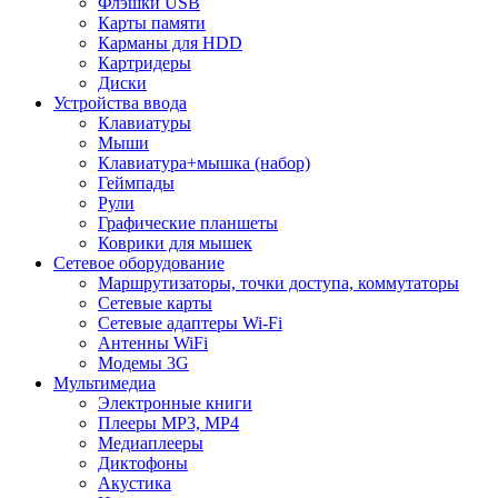
Флэшки USB
Карты памяти
Карманы для HDD
Картридеры
Диски
Устройства ввода
Клавиатуры
Мыши
Клавиатура+мышка (набор)
Геймпады
Рули
Графические планшеты
Коврики для мышек
Сетевое оборудование
Маршрутизаторы, точки доступа, коммутаторы
Сетевые карты
Сетевые адаптеры Wi-Fi
Антенны WiFi
Модемы 3G
Мультимедиа
Электронные книги
Плееры MP3, MP4
Медиаплееры
Диктофоны
Акустика