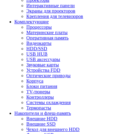
Проекторы
Интерактивные панели
Экраны для проекторов
Крепления для телевизоров
Комплектующие
Процессоры
Материнские платы
Оперативная память
Видеокарты
HDD/SSD
USB HUB
USB аксессуары
Звуковые карты
Устройства FDD
Оптические приводы
Корпуса
Блоки питания
TV-тюнеры
Контроллеры
Системы охлаждения
Термопасты
Накопители и флеш-память
Внешние HDD
Внешние SSD
Чехол для внешнего HDD