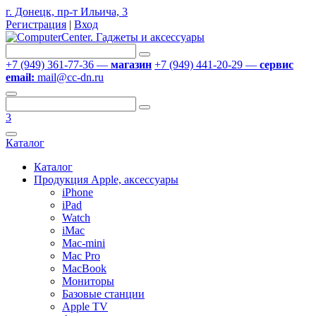
г. Донецк, пр-т Ильича, 3
Регистрация
|
Вход
+7 (949) 361-77-36 —
магазин
+7 (949) 441-20-29 —
сервис
email:
mail@cc-dn.ru
3
Каталог
Каталог
Продукция Apple, аксессуары
iPhone
iPad
Watch
iMac
Mac-mini
Mac Pro
MacBook
Мониторы
Базовые станции
Apple TV