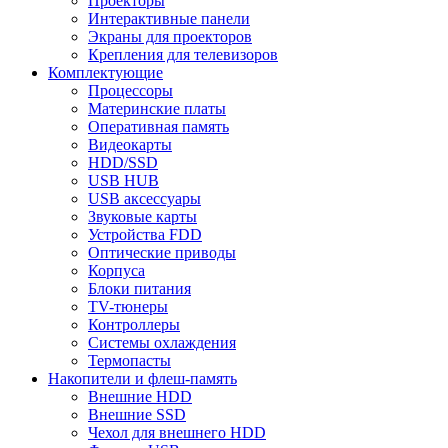
Проекторы
Интерактивные панели
Экраны для проекторов
Крепления для телевизоров
Комплектующие
Процессоры
Материнские платы
Оперативная память
Видеокарты
HDD/SSD
USB HUB
USB аксессуары
Звуковые карты
Устройства FDD
Оптические приводы
Корпуса
Блоки питания
TV-тюнеры
Контроллеры
Системы охлаждения
Термопасты
Накопители и флеш-память
Внешние HDD
Внешние SSD
Чехол для внешнего HDD