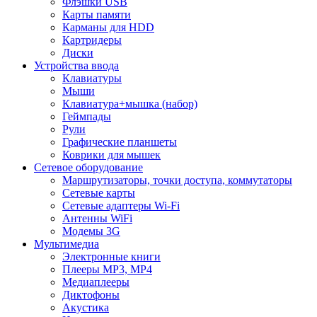
Флэшки USB
Карты памяти
Карманы для HDD
Картридеры
Диски
Устройства ввода
Клавиатуры
Мыши
Клавиатура+мышка (набор)
Геймпады
Рули
Графические планшеты
Коврики для мышек
Сетевое оборудование
Маршрутизаторы, точки доступа, коммутаторы
Сетевые карты
Сетевые адаптеры Wi-Fi
Антенны WiFi
Модемы 3G
Мультимедиа
Электронные книги
Плееры MP3, MP4
Медиаплееры
Диктофоны
Акустика