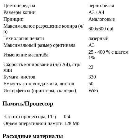
Цветопередача
черно-белая
Размеры копии
A3 / A4
Принцип
Аналоговые
Максимальное разрешение копира (ч/
600x600 dpi
б)
Технология печати
лазерный
Максимальный размер оригинала
А3
25 - 400 % с шагом
Изменение масштаба
1%
Скорость копирования (ч/б А4), стр/
22
мин
Бумага, листов
330
Емкость лотка/податчика, листов
50
Интерфейсы (принтеры, сканеры)
WiFi
Память/Процессор
Частота процессора, ГГц
0.4
Объем оперативной памяти
128 Мб
Расходные материалы