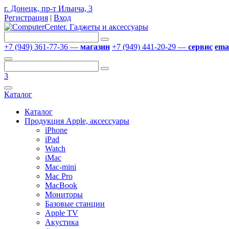
г. Донецк, пр-т Ильича, 3
Регистрация
|
Вход
+7 (949) 361-77-36 —
магазин
+7 (949) 441-20-29 —
сервис
emai
3
Каталог
Каталог
Продукция Apple, аксессуары
iPhone
iPad
Watch
iMac
Mac-mini
Mac Pro
MacBook
Мониторы
Базовые станции
Apple TV
Акустика