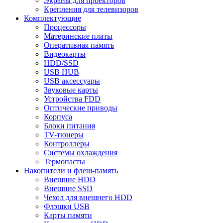
Экраны для проекторов
Крепления для телевизоров
Комплектующие
Процессоры
Материнские платы
Оперативная память
Видеокарты
HDD/SSD
USB HUB
USB аксессуары
Звуковые карты
Устройства FDD
Оптические приводы
Корпуса
Блоки питания
TV-тюнеры
Контроллеры
Системы охлаждения
Термопасты
Накопители и флеш-память
Внешние HDD
Внешние SSD
Чехол для внешнего HDD
Флэшки USB
Карты памяти