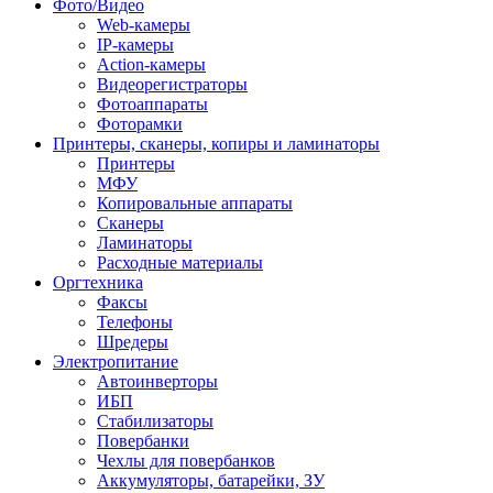
Фото/Видео
Web-камеры
IP-камеры
Action-камеры
Видеорегистраторы
Фотоаппараты
Фоторамки
Принтеры, сканеры, копиры и ламинаторы
Принтеры
МФУ
Копировальные аппараты
Сканеры
Ламинаторы
Расходные материалы
Оргтехника
Факсы
Телефоны
Шредеры
Электропитание
Автоинверторы
ИБП
Стабилизаторы
Повербанки
Чехлы для повербанков
Аккумуляторы, батарейки, ЗУ