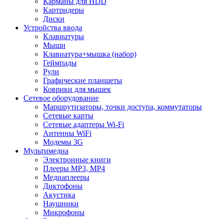
Карманы для HDD
Картридеры
Диски
Устройства ввода
Клавиатуры
Мыши
Клавиатура+мышка (набор)
Геймпады
Рули
Графические планшеты
Коврики для мышек
Сетевое оборудование
Маршрутизаторы, точки доступа, коммутаторы
Сетевые карты
Сетевые адаптеры Wi-Fi
Антенны WiFi
Модемы 3G
Мультимедиа
Электронные книги
Плееры MP3, MP4
Медиаплееры
Диктофоны
Акустика
Наушники
Микрофоны