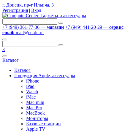
г. Донецк, пр-т Ильича, 3
Регистрация
|
Вход
+7 (949) 361-77-36 —
магазин
+7 (949) 441-20-29 —
сервис
email:
mail@cc-dn.ru
3
Каталог
Каталог
Продукция Apple, аксессуары
iPhone
iPad
Watch
iMac
Mac-mini
Mac Pro
MacBook
Мониторы
Базовые станции
Apple TV