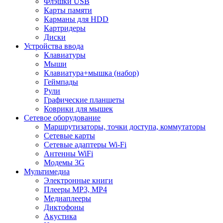
Флэшки USB
Карты памяти
Карманы для HDD
Картридеры
Диски
Устройства ввода
Клавиатуры
Мыши
Клавиатура+мышка (набор)
Геймпады
Рули
Графические планшеты
Коврики для мышек
Сетевое оборудование
Маршрутизаторы, точки доступа, коммутаторы
Сетевые карты
Сетевые адаптеры Wi-Fi
Антенны WiFi
Модемы 3G
Мультимедиа
Электронные книги
Плееры MP3, MP4
Медиаплееры
Диктофоны
Акустика