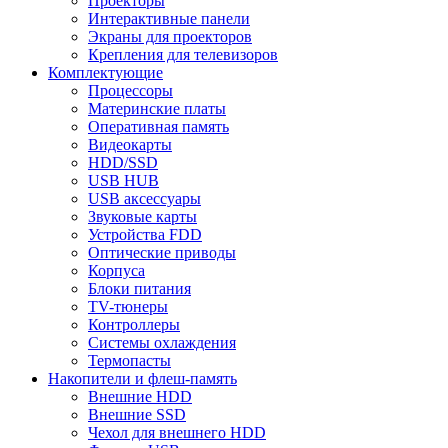
Проекторы
Интерактивные панели
Экраны для проекторов
Крепления для телевизоров
Комплектующие
Процессоры
Материнские платы
Оперативная память
Видеокарты
HDD/SSD
USB HUB
USB аксессуары
Звуковые карты
Устройства FDD
Оптические приводы
Корпуса
Блоки питания
TV-тюнеры
Контроллеры
Системы охлаждения
Термопасты
Накопители и флеш-память
Внешние HDD
Внешние SSD
Чехол для внешнего HDD