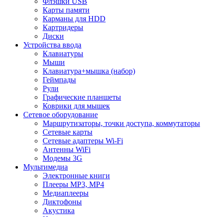
Флэшки USB
Карты памяти
Карманы для HDD
Картридеры
Диски
Устройства ввода
Клавиатуры
Мыши
Клавиатура+мышка (набор)
Геймпады
Рули
Графические планшеты
Коврики для мышек
Сетевое оборудование
Маршрутизаторы, точки доступа, коммутаторы
Сетевые карты
Сетевые адаптеры Wi-Fi
Антенны WiFi
Модемы 3G
Мультимедиа
Электронные книги
Плееры MP3, MP4
Медиаплееры
Диктофоны
Акустика