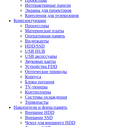
Проекторы
Интерактивные панели
Экраны для проекторов
Крепления для телевизоров
Комплектующие
Процессоры
Материнские платы
Оперативная память
Видеокарты
HDD/SSD
USB HUB
USB аксессуары
Звуковые карты
Устройства FDD
Оптические приводы
Корпуса
Блоки питания
TV-тюнеры
Контроллеры
Системы охлаждения
Термопасты
Накопители и флеш-память
Внешние HDD
Внешние SSD
Чехол для внешнего HDD