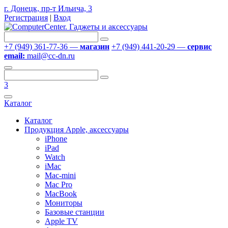
г. Донецк, пр-т Ильича, 3
Регистрация
|
Вход
+7 (949) 361-77-36 —
магазин
+7 (949) 441-20-29 —
сервис
email:
mail@cc-dn.ru
3
Каталог
Каталог
Продукция Apple, аксессуары
iPhone
iPad
Watch
iMac
Mac-mini
Mac Pro
MacBook
Мониторы
Базовые станции
Apple TV