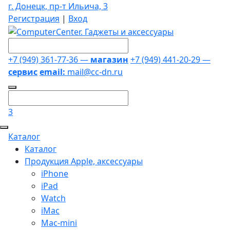
г. Донецк, пр-т Ильича, 3
Регистрация
|
Вход
+7 (949) 361-77-36 —
магазин
+7 (949) 441-20-29 —
сервис
email:
mail@cc-dn.ru
3
Каталог
Каталог
Продукция Apple, аксессуары
iPhone
iPad
Watch
iMac
Mac-mini