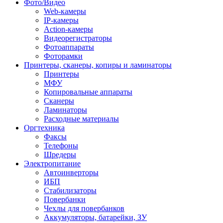
Фото/Видео
Web-камеры
IP-камеры
Action-камеры
Видеорегистраторы
Фотоаппараты
Фоторамки
Принтеры, сканеры, копиры и ламинаторы
Принтеры
МФУ
Копировальные аппараты
Сканеры
Ламинаторы
Расходные материалы
Оргтехника
Факсы
Телефоны
Шредеры
Электропитание
Автоинверторы
ИБП
Стабилизаторы
Повербанки
Чехлы для повербанков
Аккумуляторы, батарейки, ЗУ