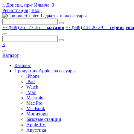
г. Донецк, пр-т Ильича, 3
Регистрация
|
Вход
+7 (949) 361-77-36 —
магазин
+7 (949) 441-20-29 —
сервис
emai
3
Каталог
Каталог
Продукция Apple, аксессуары
iPhone
iPad
Watch
iMac
Mac-mini
Mac Pro
MacBook
Мониторы
Базовые станции
Apple TV
Акустика