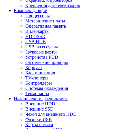
Экраны для проекторов
Крепления для телевизоров
Комплектующие
Процессоры
Материнские платы
Оперативная память
Видеокарты
HDD/SSD
USB HUB
USB аксессуары
Звуковые карты
Устройства FDD
Оптические приводы
Корпуса
Блоки питания
TV-тюнеры
Контроллеры
Системы охлаждения
Термопасты
Накопители и флеш-память
Внешние HDD
Внешние SSD
Чехол для внешнего HDD
Флэшки USB
Карты памяти