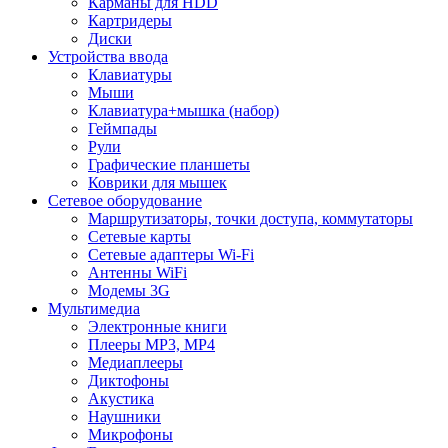
Карманы для HDD
Картридеры
Диски
Устройства ввода
Клавиатуры
Мыши
Клавиатура+мышка (набор)
Геймпады
Рули
Графические планшеты
Коврики для мышек
Сетевое оборудование
Маршрутизаторы, точки доступа, коммутаторы
Сетевые карты
Сетевые адаптеры Wi-Fi
Антенны WiFi
Модемы 3G
Мультимедиа
Электронные книги
Плееры MP3, MP4
Медиаплееры
Диктофоны
Акустика
Наушники
Микрофоны