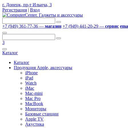
г. Донецк, пр-т Ильича, 3
Регистрация
|
Вход
+7 (949) 361-77-36 —
магазин
+7 (949) 441-20-29 —
сервис
emai
3
Каталог
Каталог
Продукция Apple, аксессуары
iPhone
iPad
Watch
iMac
Mac-mini
Mac Pro
MacBook
Мониторы
Базовые станции
Apple TV
Акустика