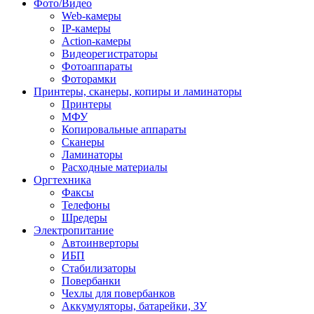
Фото/Видео
Web-камеры
IP-камеры
Action-камеры
Видеорегистраторы
Фотоаппараты
Фоторамки
Принтеры, сканеры, копиры и ламинаторы
Принтеры
МФУ
Копировальные аппараты
Сканеры
Ламинаторы
Расходные материалы
Оргтехника
Факсы
Телефоны
Шредеры
Электропитание
Автоинверторы
ИБП
Стабилизаторы
Повербанки
Чехлы для повербанков
Аккумуляторы, батарейки, ЗУ