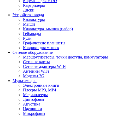
Карманы для HDD
Картридеры
Диски
Устройства ввода
Клавиатуры
Мыши
Клавиатура+мышка (набор)
Геймпады
Рули
Графические планшеты
Коврики для мышек
Сетевое оборудование
Маршрутизаторы, точки доступа, коммутаторы
Сетевые карты
Сетевые адаптеры Wi-Fi
Антенны WiFi
Модемы 3G
Мультимедиа
Электронные книги
Плееры MP3, MP4
Медиаплееры
Диктофоны
Акустика
Наушники
Микрофоны