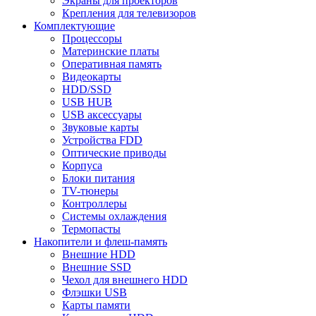
Экраны для проекторов
Крепления для телевизоров
Комплектующие
Процессоры
Материнские платы
Оперативная память
Видеокарты
HDD/SSD
USB HUB
USB аксессуары
Звуковые карты
Устройства FDD
Оптические приводы
Корпуса
Блоки питания
TV-тюнеры
Контроллеры
Системы охлаждения
Термопасты
Накопители и флеш-память
Внешние HDD
Внешние SSD
Чехол для внешнего HDD
Флэшки USB
Карты памяти