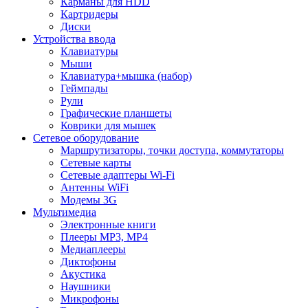
Карманы для HDD
Картридеры
Диски
Устройства ввода
Клавиатуры
Мыши
Клавиатура+мышка (набор)
Геймпады
Рули
Графические планшеты
Коврики для мышек
Сетевое оборудование
Маршрутизаторы, точки доступа, коммутаторы
Сетевые карты
Сетевые адаптеры Wi-Fi
Антенны WiFi
Модемы 3G
Мультимедиа
Электронные книги
Плееры MP3, MP4
Медиаплееры
Диктофоны
Акустика
Наушники
Микрофоны