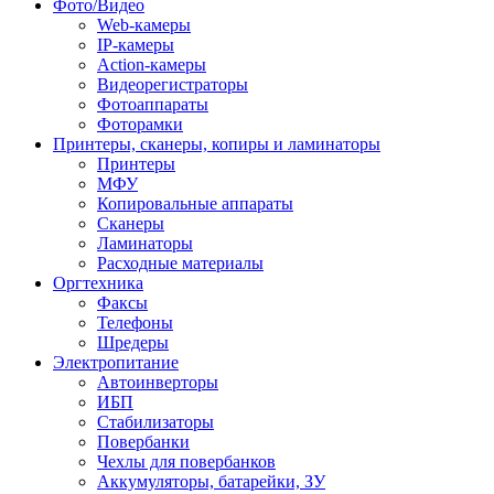
Фото/Видео
Web-камеры
IP-камеры
Action-камеры
Видеорегистраторы
Фотоаппараты
Фоторамки
Принтеры, сканеры, копиры и ламинаторы
Принтеры
МФУ
Копировальные аппараты
Сканеры
Ламинаторы
Расходные материалы
Оргтехника
Факсы
Телефоны
Шредеры
Электропитание
Автоинверторы
ИБП
Стабилизаторы
Повербанки
Чехлы для повербанков
Аккумуляторы, батарейки, ЗУ