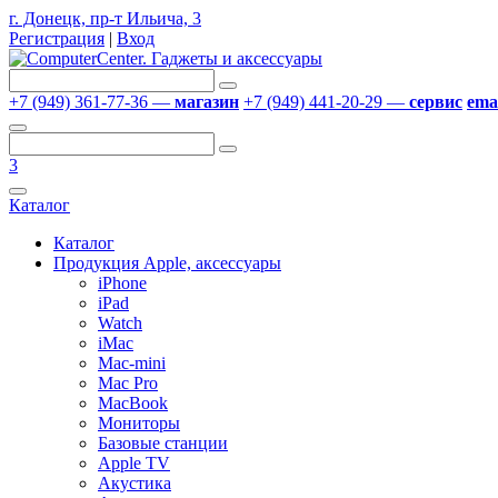
г. Донецк, пр-т Ильича, 3
Регистрация
|
Вход
+7 (949) 361-77-36 —
магазин
+7 (949) 441-20-29 —
сервис
emai
3
Каталог
Каталог
Продукция Apple, аксессуары
iPhone
iPad
Watch
iMac
Mac-mini
Mac Pro
MacBook
Мониторы
Базовые станции
Apple TV
Акустика