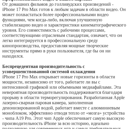
От домашних фильмов до голливудских произведений -
iPhone 17 Pro Max готов к любым задачам в области видео. Он
может похвастаться более профессиональными видео
функциями, чем когда-либо, включая улучшенную
стабилизацию видео и характеристики кинематографического
уровня. Его совместимость с рабочими процессами,
соответствующими отраслевым стандартам, означает, что он
легко интегрируется в профессиональную среду
кинопроизводства, предоставляя мощные творческие
инструменты прямо в руки пользователя, где бы он ни
находился.
Беспрецедентная производительность с
усовершенствованной системой охлаждения
iPhone 17 Pro Max открывает новые горизонты в области
мощности, независимо от того, работаете ли вы с
интенсивной графикой или объемными медиафайлами. Эта
невероятная производительность поддерживается благодаря
прорыву в области терморегулирования. Разработанная Apple
лазерно-сварная паровая камера, заполненная
деионизированной водой, работает вместе с алюминиевым
моноблоком, эффективно отводя тепло от «мозга» устройства
- чипа A19 Pro. Этот чип Apple обеспечивает самую высокую
производительность iPhone за всю историю, идеально
подходящую для современных игр и самых требовательных