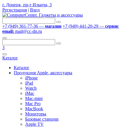
г. Донецк, пр-т Ильича, 3
Регистрация
|
Вход
+7 (949) 361-77-36 —
магазин
+7 (949) 441-20-29 —
сервис
email:
mail@cc-dn.ru
3
Каталог
Каталог
Продукция Apple, аксессуары
iPhone
iPad
Watch
iMac
Mac-mini
Mac Pro
MacBook
Мониторы
Базовые станции
Apple TV