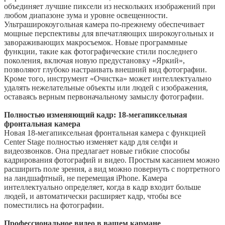
объединяет лучшие пиксели из нескольких изображений при
любом диапазоне зума и уровне освещенности.
Ультраширокоугольная камера по-прежнему обеспечивает
мощные перспективы для впечатляющих широкоугольных и
завораживающих макросъемок. Новые программные
функции, такие как фотографические стили последнего
поколения, включая новую предустановку «Яркий»,
позволяют глубоко настраивать внешний вид фотографии.
Кроме того, инструмент «Очистка» может интеллектуально
удалять нежелательные объекты или людей с изображения,
оставаясь верным первоначальному замыслу фотографии.
Полностью изменяющий кадр: 18-мегапиксельная
фронтальная камера
Новая 18-мегапиксельная фронтальная камера с функцией
Center Stage полностью изменяет кадр для селфи и
видеозвонков. Она предлагает новые гибкие способы
кадрирования фотографий и видео. Простым касанием можно
расширить поле зрения, а вид можно повернуть с портретного
на ландшафтный, не перемещая iPhone. Камера
интеллектуально определяет, когда в кадр входит больше
людей, и автоматически расширяет кадр, чтобы все
поместились на фотографии.
Профессиональное видео в вашем кармане