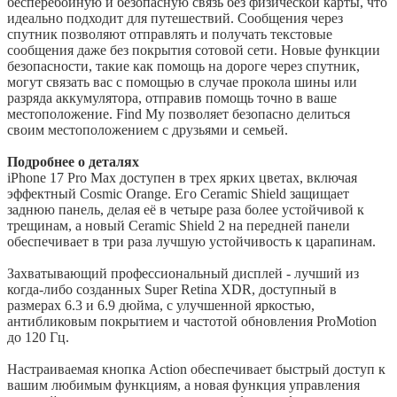
бесперебойную и безопасную связь без физической карты, что
идеально подходит для путешествий. Сообщения через
спутник позволяют отправлять и получать текстовые
сообщения даже без покрытия сотовой сети. Новые функции
безопасности, такие как помощь на дороге через спутник,
могут связать вас с помощью в случае прокола шины или
разряда аккумулятора, отправив помощь точно в ваше
местоположение. Find My позволяет безопасно делиться
своим местоположением с друзьями и семьей.
Подробнее о деталях
iPhone 17 Pro Max доступен в трех ярких цветах, включая
эффектный Cosmic Orange. Его Ceramic Shield защищает
заднюю панель, делая её в четыре раза более устойчивой к
трещинам, а новый Ceramic Shield 2 на передней панели
обеспечивает в три раза лучшую устойчивость к царапинам.
Захватывающий профессиональный дисплей - лучший из
когда-либо созданных Super Retina XDR, доступный в
размерах 6.3 и 6.9 дюйма, с улучшенной яркостью,
антибликовым покрытием и частотой обновления ProMotion
до 120 Гц.
Настраиваемая кнопка Action обеспечивает быстрый доступ к
вашим любимым функциям, а новая функция управления