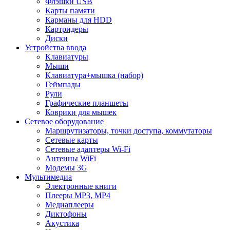
Флэшки USB
Карты памяти
Карманы для HDD
Картридеры
Диски
Устройства ввода
Клавиатуры
Мыши
Клавиатура+мышка (набор)
Геймпады
Рули
Графические планшеты
Коврики для мышек
Сетевое оборудование
Маршрутизаторы, точки доступа, коммутаторы
Сетевые карты
Сетевые адаптеры Wi-Fi
Антенны WiFi
Модемы 3G
Мультимедиа
Электронные книги
Плееры MP3, MP4
Медиаплееры
Диктофоны
Акустика