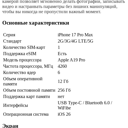
камерой позволяет мгновенно делать фотографии, записывать
видео и настраивать параметры без лишних манипуляций,
чтобы вы никогда не пропустили важный момент.
Основные характеристики
Серия
iPhone 17 Pro Max
Стандарт
2G/3G/4G LTE/5G
Количество SIM-карт
1
Поддержка eSIM
Есть
Модель процессора
Apple A19 Pro
Частота процессора, МГц
4260
Количество ядер
6
Объем оперативной
12 Гб
памяти
Объем постоянной памяти
256 Гб
Поддержка карт памяти
нет
USB Type-C / Bluetooth 6.0 /
Интерфейсы
WiFibe
Операционная система
iOS 26
Экран