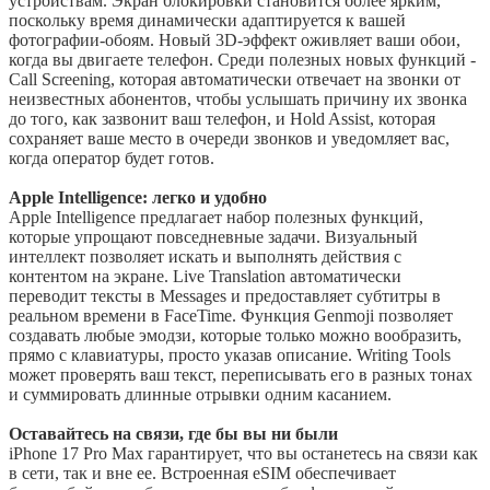
устройствам. Экран блокировки становится более ярким,
поскольку время динамически адаптируется к вашей
фотографии-обоям. Новый 3D-эффект оживляет ваши обои,
когда вы двигаете телефон. Среди полезных новых функций -
Call Screening, которая автоматически отвечает на звонки от
неизвестных абонентов, чтобы услышать причину их звонка
до того, как зазвонит ваш телефон, и Hold Assist, которая
сохраняет ваше место в очереди звонков и уведомляет вас,
когда оператор будет готов.
Apple Intelligence: легко и удобно
Apple Intelligence предлагает набор полезных функций,
которые упрощают повседневные задачи. Визуальный
интеллект позволяет искать и выполнять действия с
контентом на экране. Live Translation автоматически
переводит тексты в Messages и предоставляет субтитры в
реальном времени в FaceTime. Функция Genmoji позволяет
создавать любые эмодзи, которые только можно вообразить,
прямо с клавиатуры, просто указав описание. Writing Tools
может проверять ваш текст, переписывать его в разных тонах
и суммировать длинные отрывки одним касанием.
Оставайтесь на связи, где бы вы ни были
iPhone 17 Pro Max гарантирует, что вы останетесь на связи как
в сети, так и вне ее. Встроенная eSIM обеспечивает