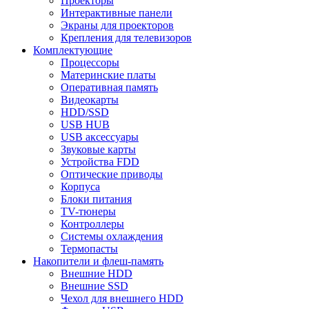
Проекторы
Интерактивные панели
Экраны для проекторов
Крепления для телевизоров
Комплектующие
Процессоры
Материнские платы
Оперативная память
Видеокарты
HDD/SSD
USB HUB
USB аксессуары
Звуковые карты
Устройства FDD
Оптические приводы
Корпуса
Блоки питания
TV-тюнеры
Контроллеры
Системы охлаждения
Термопасты
Накопители и флеш-память
Внешние HDD
Внешние SSD
Чехол для внешнего HDD