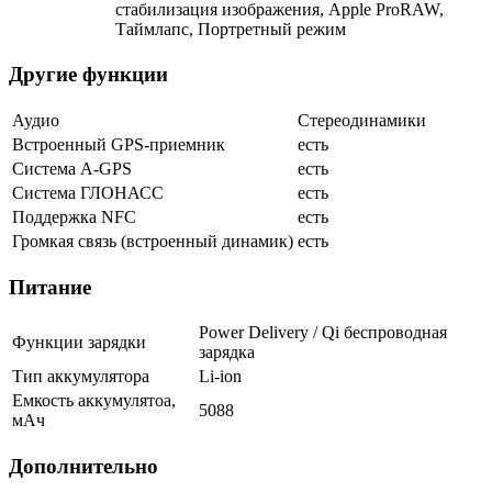
стабилизация изображения, Apple ProRAW,
Таймлапс, Портретный режим
Другие функции
Аудио
Стереодинамики
Встроенный GPS-приемник
есть
Cистема A-GPS
есть
Система ГЛОНАСС
есть
Поддержка NFC
есть
Громкая связь (встроенный динамик)
есть
Питание
Power Delivery / Qi беспроводная
Функции зарядки
зарядка
Тип аккумулятора
Li-ion
Емкость аккумулятоа,
5088
мАч
Дополнительно