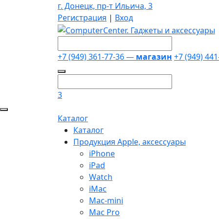
г. Донецк, пр-т Ильича, 3
Регистрация
|
Вход
+7 (949) 361-77-36 —
магазин
+7 (949) 44
3
Каталог
Каталог
Продукция Apple, аксессуары
iPhone
iPad
Watch
iMac
Mac-mini
Mac Pro