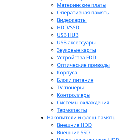
Материнские платы
Оперативная память
Видеокарты
HDD/SSD
USB HUB
USB аксессуары
Звуковые карты
Устройства FDD
Оптические приводы
Корпуса
Блоки питания
TV-тюнеры
Контроллеры
Системы охлаждения
Термопасты
Накопители и флеш-память
Внешние HDD
Внешние SSD
Чехол для внешнего HDD