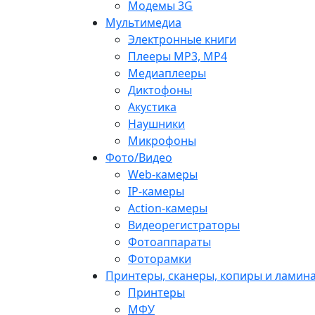
Модемы 3G
Мультимедиа
Электронные книги
Плееры MP3, MP4
Медиаплееры
Диктофоны
Акустика
Наушники
Микрофоны
Фото/Видео
Web-камеры
IP-камеры
Action-камеры
Видеорегистраторы
Фотоаппараты
Фоторамки
Принтеры, сканеры, копиры и ламин
Принтеры
МФУ