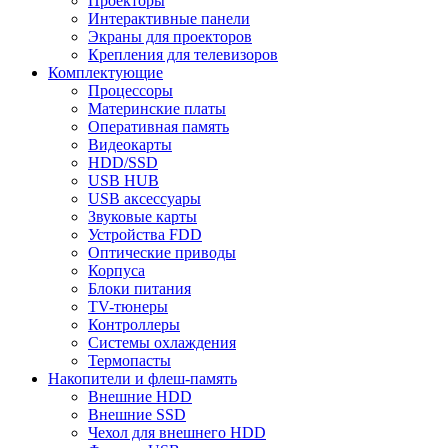
Проекторы
Интерактивные панели
Экраны для проекторов
Крепления для телевизоров
Комплектующие
Процессоры
Материнские платы
Оперативная память
Видеокарты
HDD/SSD
USB HUB
USB аксессуары
Звуковые карты
Устройства FDD
Оптические приводы
Корпуса
Блоки питания
TV-тюнеры
Контроллеры
Системы охлаждения
Термопасты
Накопители и флеш-память
Внешние HDD
Внешние SSD
Чехол для внешнего HDD