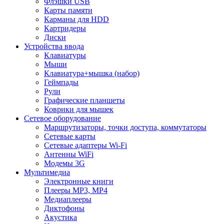
Флэшки USB
Карты памяти
Карманы для HDD
Картридеры
Диски
Устройства ввода
Клавиатуры
Мыши
Клавиатура+мышка (набор)
Геймпады
Рули
Графические планшеты
Коврики для мышек
Сетевое оборудование
Маршрутизаторы, точки доступа, коммутаторы
Сетевые карты
Сетевые адаптеры Wi-Fi
Антенны WiFi
Модемы 3G
Мультимедиа
Электронные книги
Плееры MP3, MP4
Медиаплееры
Диктофоны
Акустика