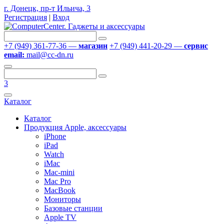
г. Донецк, пр-т Ильича, 3
Регистрация
|
Вход
+7 (949) 361-77-36 —
магазин
+7 (949) 441-20-29 —
сервис
email:
mail@cc-dn.ru
3
Каталог
Каталог
Продукция Apple, аксессуары
iPhone
iPad
Watch
iMac
Mac-mini
Mac Pro
MacBook
Мониторы
Базовые станции
Apple TV