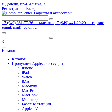
г. Донецк, пр-т Ильича, 3
Регистрация
|
Вход
+7 (949) 361-77-36 —
магазин
+7 (949) 441-20-29 —
сервис
email:
mail@cc-dn.ru
3
Каталог
Каталог
Продукция Apple, аксессуары
iPhone
iPad
Watch
iMac
Mac-mini
Mac Pro
MacBook
Мониторы
Базовые станции
Apple TV