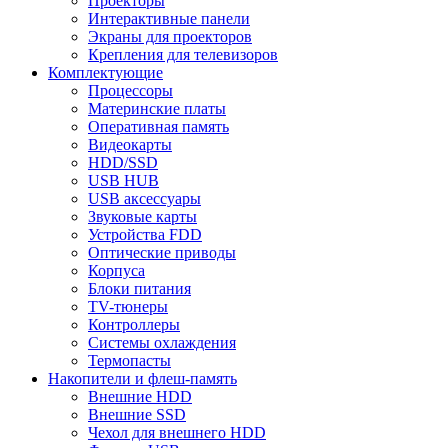
Проекторы
Интерактивные панели
Экраны для проекторов
Крепления для телевизоров
Комплектующие
Процессоры
Материнские платы
Оперативная память
Видеокарты
HDD/SSD
USB HUB
USB аксессуары
Звуковые карты
Устройства FDD
Оптические приводы
Корпуса
Блоки питания
TV-тюнеры
Контроллеры
Системы охлаждения
Термопасты
Накопители и флеш-память
Внешние HDD
Внешние SSD
Чехол для внешнего HDD