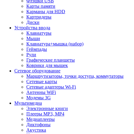
Флэшки USB
Карты памяти
Карманы для HDD
Картридеры
Диски
Устройства ввода
Клавиатуры
Мыши
Клавиатура+мышка (набор)
Геймпады
Рули
Графические планшеты
Коврики для мышек
Сетевое оборудование
Маршрутизаторы, точки доступа, коммутаторы
Сетевые карты
Сетевые адаптеры Wi-Fi
Антенны WiFi
Модемы 3G
Мультимедиа
Электронные книги
Плееры MP3, MP4
Медиаплееры
Диктофоны
Акустика