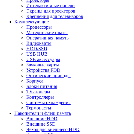
Проекторы
Интерактивные панели
Экраны для проекторов
Крепления для телевизоров
Комплектующие
Процессоры
Материнские платы
Оперативная память
Видеокарты
HDD/SSD
USB HUB
USB аксессуары
Звуковые карты
Устройства FDD
Оптические приводы
Корпуса
Блоки питания
TV-тюнеры
Контроллеры
Системы охлаждения
Термопасты
Накопители и флеш-память
Внешние HDD
Внешние SSD
Чехол для внешнего HDD