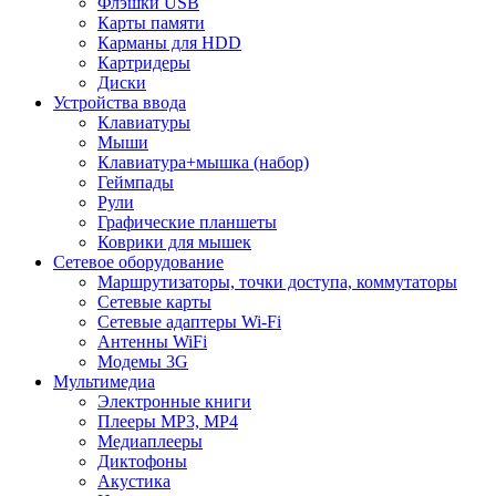
Флэшки USB
Карты памяти
Карманы для HDD
Картридеры
Диски
Устройства ввода
Клавиатуры
Мыши
Клавиатура+мышка (набор)
Геймпады
Рули
Графические планшеты
Коврики для мышек
Сетевое оборудование
Маршрутизаторы, точки доступа, коммутаторы
Сетевые карты
Сетевые адаптеры Wi-Fi
Антенны WiFi
Модемы 3G
Мультимедиа
Электронные книги
Плееры MP3, MP4
Медиаплееры
Диктофоны
Акустика