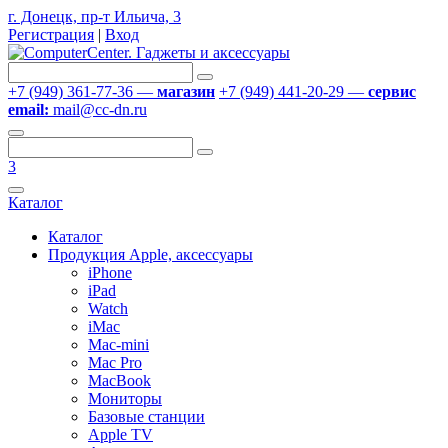
г. Донецк, пр-т Ильича, 3
Регистрация
|
Вход
+7 (949) 361-77-36 —
магазин
+7 (949) 441-20-29 —
сервис
email:
mail@cc-dn.ru
3
Каталог
Каталог
Продукция Apple, аксессуары
iPhone
iPad
Watch
iMac
Mac-mini
Mac Pro
MacBook
Мониторы
Базовые станции
Apple TV